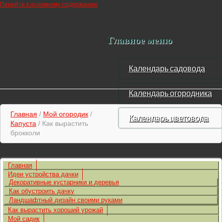
Перейти к основному содержанию
Главное меню
Календарь садовода
Календарь огородника
Главная
/
Мой огородик
/
Календарь цветовода
Капуста
/ Как вырастить
брокколи
Главная
Идеи устройства дачки
Декоративные кустарники и деревья
Как обустроить дачку
Ландшафтный дизайн своими руками
Как вырастить хороший урожай
Мой садик