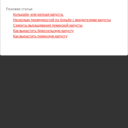
Похожие статьи:
Кольраби, или репная капуста.
Несколько премудростей по борьбе с вредителями капусты
Секреты выращивания пекинской капусты
Как вырастить брюссельскую капусту
Как вырастить пекинскую капусту