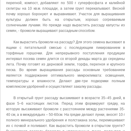
перегной, компост, добавляют по 500 г суперфосфата и калийной
селитры на 10 кв.м. площади, а затем грунт перекапывают. Весной
почву хорошо боронуют и выравнивают. Участок для выращивания
культуры должен быть на открытым, хорошо согреваемым
солнечными лучами. Но прежде надо вырастить рассаду капусты из
семян, - брокколи выращивают рассадным способом.
Как вырастить брокколи на рассаду? Для этого семена высевают в
ящики с питательной смесью с последующим пикированием в
торфяные горшочки. Для непрерывного поступления продукции
интервал посева семян длится со второй декады марта до середины
лета. Почву готовят из дерновой земли, торфа, перегноя и крупного
песка. Во время выращивания рассады основным требованием
является поддержание оптимального микроклимата: освещения,
температуры и влажности. Делают две-три подкормки полным
комплексом удобрений и осуществляют закалку рассады.
В открытый грунт рассаду высаживают в возрасте 35–45 дней, в
фазе 5–6 настоящих листов. Перед этим формируют грядку, на
которую высаживают брокколи с расстоянием между растениями 35-
40 см, а в междурядьях – 50-60см. На грядке делают лунки, вносят 10 г
полного минерального удобрения и полстакана золы, перемешивают
их с почвой и поливают. Как вырастить брокколи в открытом грунте?