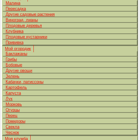
Малина
Пересадка
Другие садовые растения
Виноград, лианы
Плодовые деревья
Клубника
Плодовые кустарники
Прививка
Мой огородик
Баклажаны
Грибы
Бобовые
Другие овощи
Зелень
Кабачки, патиссоны
Картофель
Капуста
Лук
Морковь
Огурцы
Перец
Помидоры
Свекла
Чеснок
Моя клумба