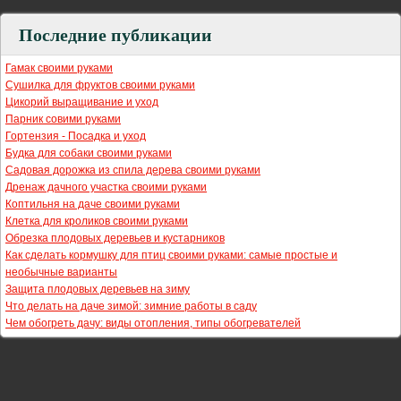
Последние публикации
Гамак своими руками
Сушилка для фруктов своими руками
Цикорий выращивание и уход
Парник совими руками
Гортензия - Посадка и уход
Будка для собаки своими руками
Садовая дорожка из спила дерева своими руками
Дренаж дачного участка своими руками
Коптильня на даче своими руками
Клетка для кроликов своими руками
Обрезка плодовых деревьев и кустарников
Как сделать кормушку для птиц своими руками: самые простые и
необычные варианты
Защита плодовых деревьев на зиму
Что делать на даче зимой: зимние работы в саду
Чем обогреть дачу: виды отопления, типы обогревателей