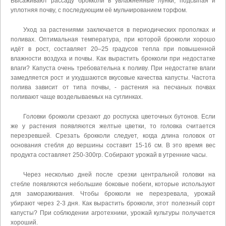
Высаживают рассаду брокколи в увлажненные лунки, подсыпая и
уплотняя почву, с последующим её мульчированием торфом.
Уход за растениями заключается в периодических прополках и
поливах. Оптимальная температура, при которой брокколи хорошо
идёт в рост, составляет 20–25 градусов тепла при повышенной
влажности воздуха и почвы. Как вырастить брокколи при недостатке
влаги? Капуста очень требовательна к поливу. При недостатке влаги
замедляется рост и ухудшаются вкусовые качества капусты. Частота
полива зависит от типа почвы, - растения на песчаных почвах
поливают чаще возделываемых на суглинках.
Головки брокколи срезают до роспуска цветочных бутонов. Если
же у растения появляются желтые цветки, то головка считается
перезревшей. Срезать брокколи следует, когда длина головок от
основания стебля до вершины составит 15-16 см. В это время вес
продукта составляет 250-300гр. Собирают урожай в утренние часы.
Через несколько дней после срезки центральной головки на
стебле появляются небольшие боковые побеги, которые используют
для замораживания. Чтобы брокколи не перезревала, урожай
убирают через 2-3 дня. Как вырастить брокколи, этот полезный сорт
капусты? При соблюдении агротехники, урожай культуры получается
хороший.