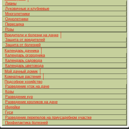
Лианы
Луковичные и клубневые
Многолетники
Однолетники
Пересадка
Розы
Вредители и болезни на дачке
Защита от вредителей
Защита от болезней
Календарь дачника
Календарь огородника
Календарь садовода
Календарь цветовода
Мой дачный домик
Комнатные растения
Подсобное хозяйство
Разведение уток на даче
Козы
Разведение кур
Разведение кроликов на даче
Индейки
Гуси
Разведение перепелов на приусадебном участке
Профилактика болезней