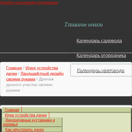
Перейти к основному содержанию
Главное меню
Календарь садовода
Календарь огородника
Главная
/
Идеи устройства
Календарь цветовода
дачки
/
Ландшафтный дизайн
своими руками
/ Дренаж
дачного участка своими
руками
Главная
Идеи устройства дачки
Декоративные кустарники и
деревья
Как обустроить дачку