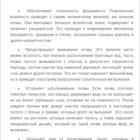
Обеспечивает сохранность фундамента. Повышенная
влажность приводит к такому неприятному явлению, как пучение
почвы. Она впитывает большое количество влаги, подмерзает и
начинает расширяться. Это приводит к повреждению материала
фундамента, трещинам в стенах, разрушению садовых дорожек и
других неприятностям.
Предотвращает вымывание почвы. Это явление часто
можно встретить при близком расположении грунтовых вод. Часть
почвы просто вымывается с участка, в результате образуются
борозды, пустые участки под каменной дорожкой, лестницей, возле
стен дома и других построек. Это не только нарушает внешний вид,
но и приводит к быстрому разрушению строительных материалов.
Устраняет заболачивание почвы. Если почва плотная,
тяжелая, глинистая, она хорошо удерживает воду, но не пропускает
ее на более глубинные слои, оставляя ее на поверхности. После
каждого полива или дождя участок превращается в настоящее
болото с грязью и лужами, которые долго не высыхают. Это плохо
влияет на растения, которые начинают болеть, а также нарушает
ландшафтный дизайн, который на такой почве вообще вряд ли
возможен.
Защищает дом от затапливания. Через трещины в