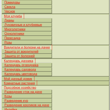
Помидоры
Свекла
Чеснок
Моя клумба
Лианы
Луковичные и клубневые
Многолетники
Однолетники
Пересадка
Розы
Вредители и болезни на дачке
Защита от вредителей
Защита от болезней
Календарь дачника
Календарь огородника
Календарь садовода
Календарь цветовода
Мой дачный домик
Комнатные растения
Подсобное хозяйство
Разведение уток на даче
Козы
Разведение кур
Разведение кроликов на даче
Индейки