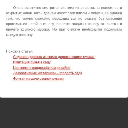
Очень эстетично смотрится система из решеток на поверхности
открытых канав. Такой дренаж имеет свои плюсы и минусы. Он удобен
тем, что можно спокойно передвигаться по участку без опасения
провалиться ногой в канаву, решетка защитит канаву от листвы и
прочего крупного мусора. Но при очистке необходимо поднимать
каждую решетку.
Похожие статьи:
Садовая дорожка из спила дерева своими руками
Имитация ручья в саду
Цветники в ландшафтном дизайне
Декоративные кустарники – гордость сада
Фонтан на даче своими руками