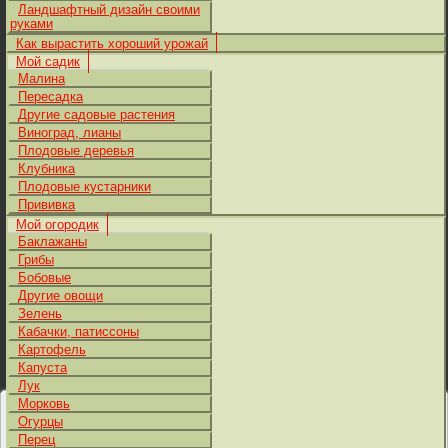
Ландшафтный дизайн своими
руками
Как вырастить хороший урожай
Мой садик
Малина
Пересадка
Другие садовые растения
Виноград, лианы
Плодовые деревья
Клубника
Плодовые кустарники
Прививка
Мой огородик
Баклажаны
Грибы
Бобовые
Другие овощи
Зелень
Кабачки, патиссоны
Картофель
Капуста
Лук
Морковь
Огурцы
Перец