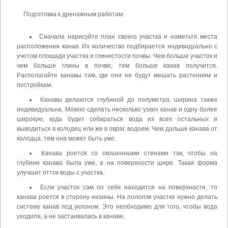
Подготовка к дренажным работам:
Сначала нарисуйте план своего участка и наметьте места
расположения канав. Их количество подбирается индивидуально с
учетом площади участка и глинистости почвы. Чем больше участок и
чем больше глины в почве, тем больше канав получится.
Располагайте канавы там, где они не будут мешать растениям и
постройкам.
Канавы делаются глубиной до полуметра, ширина также
индивидуальна. Можно сделать несколько узких канав и одну более
широкую, куда будет собираться вода из всех остальных и
выводиться в колодец или же в овраг, водоем. Чем дальше канава от
колодца, тем она может быть уже.
Канава роется со скошенными стенами так, чтобы на
глубине канава была уже, а на поверхности шире. Такая форма
улучшит отток воды с участка.
Если участок сам по себе находится на поверхности, то
канава роется в сторону низины. На пологом участке нужно делать
систему канав под уклоном. Это необходимо для того, чтобы вода
уходила, а не застаивалась в канаве.