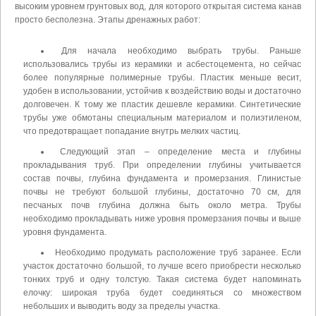
высоким уровнем грунтовых вод, для которого открытая система канав
просто бесполезна. Этапы дренажных работ:
Для начала необходимо выбрать трубы. Раньше
использовались трубы из керамики и асбестоцемента, но сейчас
более популярные полимерные трубы. Пластик меньше весит,
удобен в использовании, устойчив к воздействию воды и достаточно
долговечен. К тому же пластик дешевле керамики. Синтетические
трубы уже обмотаны специальным материалом и полиэтиленом,
что предотвращает попадание внутрь мелких частиц.
Следующий этап – определение места и глубины
прокладывания труб. При определении глубины учитывается
состав почвы, глубина фундамента и промерзания. Глинистые
почвы не требуют большой глубины, достаточно 70 см, для
песчаных почв глубина должна быть около метра. Трубы
необходимо прокладывать ниже уровня промерзания почвы и выше
уровня фундамента.
Необходимо продумать расположение труб заранее. Если
участок достаточно большой, то лучше всего приобрести несколько
тонких труб и одну толстую. Такая система будет напоминать
елочку: широкая труба будет соединяться со множеством
небольших и выводить воду за пределы участка.