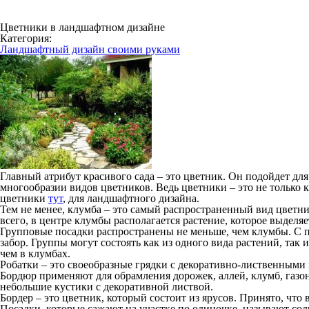
Цветники в ландшафтном дизайне
Категория:
Ландшафтный дизайн своими руками
Главный атрибут красивого сада – это цветник. Он подойдет дл
многообразии видов цветников. Ведь цветники – это не только 
цветники
тут
, для ландшафтного дизайна.
Тем не менее, клумба – это самый распространенный вид цветн
всего, в центре клумбы располагается растение, которое выдел
Групповые посадки распространены не меньше, чем клумбы. С п
забор. Группы могут состоять как из одного вида растений, так
чем в клумбах.
Робатки – это своеобразные грядки с декоративно-лиственными
Бордюр применяют для обрамления дорожек, аллей, клумб, газ
небольшие кустики с декоративной листвой.
Бордер – это цветник, который состоит из ярусов. Принято, что
Посадки, которые сажают на участке по одиночке, называют с