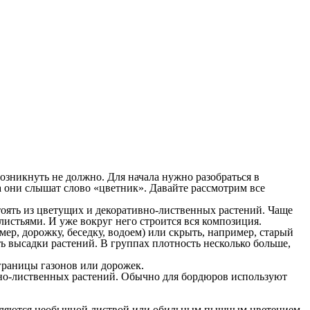
возникнуть не должно. Для начала нужно разобраться в
а они слышат слово «цветник». Давайте рассмотрим все
тоять из цветущих и декоративно-лиственных растений. Чаще
листьями. И уже вокруг него строится вся композиция.
р, дорожку, беседку, водоем) или скрыть, например, старый
сть высадки растений. В группах плотность несколько больше,
границы газонов или дорожек.
вно-лиственных растений. Обычно для бордюров используют
ыделяются необычной листвой или обильным пышным цветением.