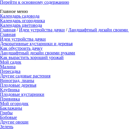
Перейти к основному содержанию
Главное меню
Календарь садовода
Календарь огородника
Календарь цветовода
Главная
/
Идеи устройства дачки
/
Ландшафтный дизайн своими
Главная
Идеи устройства дачки
Декоративные кустарники и деревья
Как обустроить дачку
Ландшафтный дизайн своими руками
Как вырастить хороший урожай
Мой садик
Малина
Пересадка
Другие садовые растения
Виноград, лианы
Плодовые деревья
Клубника
Плодовые кустарники
Прививка
Мой огородик
Баклажаны
Грибы
Бобовые
Другие овощи
Зелень