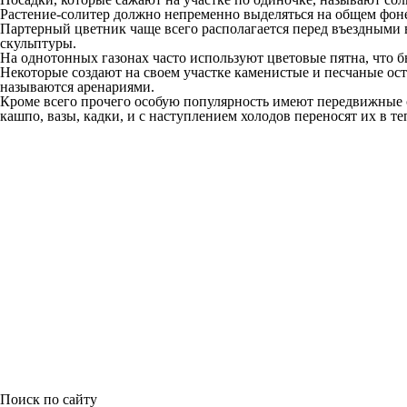
Растение-солитер должно непременно выделяться на общем фоне 
Партерный цветник чаще всего располагается перед въездными во
скульптуры.
На однотонных газонах часто используют цветовые пятна, что б
Некоторые создают на своем участке каменистые и песчаные о
называются аренариями.
Кроме всего прочего особую популярность имеют передвижные с
кашпо, вазы, кадки, и с наступлением холодов переносят их в т
Поиск по сайту