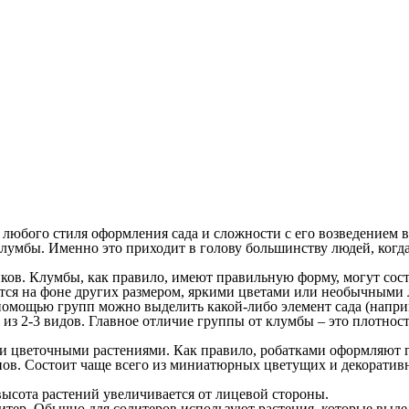
я любого стиля оформления сада и сложности с его возведением 
клумбы. Именно это приходит в голову большинству людей, когд
иков. Клумбы, как правило, имеют правильную форму, могут сос
яется на фоне других размером, яркими цветами или необычными 
омощью групп можно выделить какой-либо элемент сада (наприме
 и из 2-3 видов. Главное отличие группы от клумбы – это плотно
 и цветочными растениями. Как правило, робатками оформляют 
онов. Состоит чаще всего из миниатюрных цветущих и декорати
 высота растений увеличивается от лицевой стороны.
олитер. Обычно для солитеров используют растения, которые в