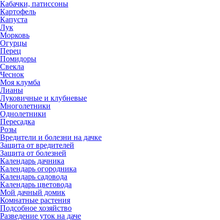
Кабачки, патиссоны
Картофель
Капуста
Лук
Морковь
Огурцы
Перец
Помидоры
Свекла
Чеснок
Моя клумба
Лианы
Луковичные и клубневые
Многолетники
Однолетники
Пересадка
Розы
Вредители и болезни на дачке
Защита от вредителей
Защита от болезней
Календарь дачника
Календарь огородника
Календарь садовода
Календарь цветовода
Мой дачный домик
Комнатные растения
Подсобное хозяйство
Разведение уток на даче