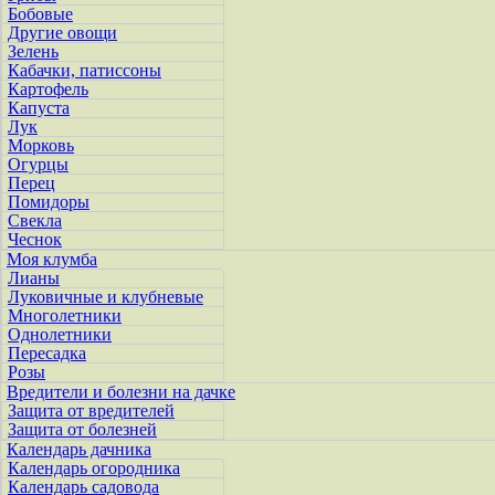
Бобовые
Другие овощи
Зелень
Кабачки, патиссоны
Картофель
Капуста
Лук
Морковь
Огурцы
Перец
Помидоры
Свекла
Чеснок
Моя клумба
Лианы
Луковичные и клубневые
Многолетники
Однолетники
Пересадка
Розы
Вредители и болезни на дачке
Защита от вредителей
Защита от болезней
Календарь дачника
Календарь огородника
Календарь садовода