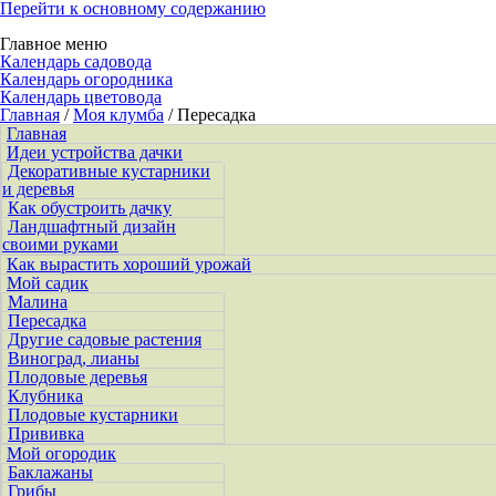
Перейти к основному содержанию
Главное меню
Календарь садовода
Календарь огородника
Календарь цветовода
Главная
/
Моя клумба
/ Пересадка
Главная
Идеи устройства дачки
Декоративные кустарники
и деревья
Как обустроить дачку
Ландшафтный дизайн
своими руками
Как вырастить хороший урожай
Мой садик
Малина
Пересадка
Другие садовые растения
Виноград, лианы
Плодовые деревья
Клубника
Плодовые кустарники
Прививка
Мой огородик
Баклажаны
Грибы