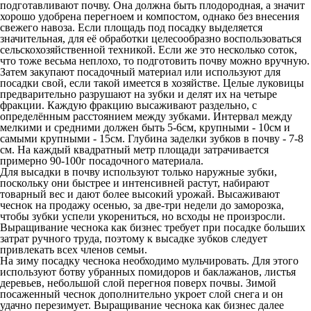
подготавливают почву. Она должна быть плодородная, а значит
хорошо удобрена перегноем и компостом, однако без внесения
свежего навоза. Если площадь под посадку выделяется
значительная, для её обработки целесообразно воспользоваться
сельскохозяйственной техникой. Если же это несколько соток,
что тоже весьма неплохо, то подготовить почву можно вручную.
Затем закупают посадочный материал или используют для
посадки свой, если такой имеется в хозяйстве. Целые луковицы
предварительно разрушают на зубки и делят их на четыре
фракции. Каждую фракцию высаживают раздельно, с
определённым расстоянием между зубками. Интервал между
мелкими и средними должен быть 5-6см, крупными - 10см и
самыми крупными - 15см. Глубина заделки зубков в почву - 7-8
см. На каждый квадратный метр площади затрачивается
примерно 90-100г посадочного материала.
Для высадки в почву используют только наружные зубки,
поскольку они быстрее и интенсивней растут, набирают
товарный вес и дают более высокий урожай. Высаживают
чеснок на продажу осенью, за две-три недели до заморозка,
чтобы зубки успели укорениться, но всходы не произросли.
Выращивание чеснока как бизнес требует при посадке больших
затрат ручного труда, поэтому к высадке зубков следует
привлекать всех членов семьи.
На зиму посадку чеснока необходимо мульчировать. Для этого
используют ботву убранных помидоров и баклажанов, листья
деревьев, небольшой слой перегноя поверх почвы. Зимой
посаженный чеснок дополнительно укроет слой снега и он
удачно перезимует. Выращивание чеснока как бизнес далее