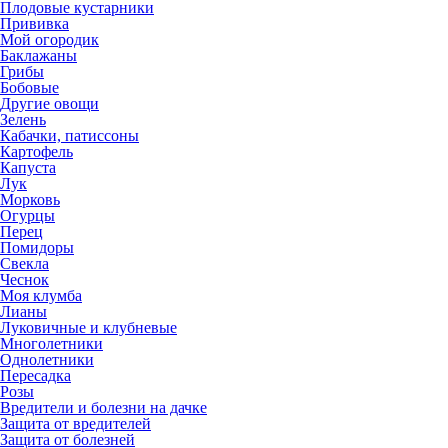
Плодовые кустарники
Прививка
Мой огородик
Баклажаны
Грибы
Бобовые
Другие овощи
Зелень
Кабачки, патиссоны
Картофель
Капуста
Лук
Морковь
Огурцы
Перец
Помидоры
Свекла
Чеснок
Моя клумба
Лианы
Луковичные и клубневые
Многолетники
Однолетники
Пересадка
Розы
Вредители и болезни на дачке
Защита от вредителей
Защита от болезней