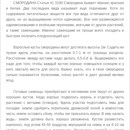
СМОРОДИНА Статья 41 3190 Смородина бывает чёрная, красная
и белая. Два последних вида называют ещё поричками. Хотя по
содержаню питательных веществ все три вида отличаются друг от
друга, но их выращивание почти одинаково. Все они размножаются
одревесневшими и зелёными черенками, взятыми от других растений,
а также саженцами. Именно саженцами их проще всего посадить и
быстрее получить плодоносящий куст.
Взрослые кусты смородины могут достигать высоты 2м. Садить их
лучше вдоль участка, на расстоянии 0,7-1 м от границы раздела.
Расстояние между кустами надо делать 0,5-0,8 м. Выдерживать его
надо для того, чтобы каждый кустик хорошо освещался солнцем и у
него хватало места для роста. Важно знать, что в тени смородина
сильно поражается болезнями, плохо растёт и дает урожай мелких
ягод.
Готовые саженцы приобретают в питомнике или берут от других
хороших кустов. Надо хорошо подкопать корень и отделить часть
растения с ветками (отводок). Вдоль участка подготовить ямы для
посадки: землю удобрить перегноем, древесной золой и компостом,
часть земли оставить сбоку, чтобы ею присыпать корни. В яму налить
воды,- земля должна быть хорошо увлажнена. Кустик разместить
наклонно, под углом 45-50 градусов, верхушкой на север и на 8-10 см