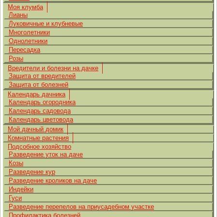
Моя клумба
Лианы
Луковичные и клубневые
Многолетники
Однолетники
Пересадка
Розы
Вредители и болезни на дачке
Защита от вредителей
Защита от болезней
Календарь дачника
Календарь огородника
Календарь садовода
Календарь цветовода
Мой дачный домик
Комнатные растения
Подсобное хозяйство
Разведение уток на даче
Козы
Разведение кур
Разведение кроликов на даче
Индейки
Гуси
Разведение перепелов на приусадебном участке
Профилактика болезней