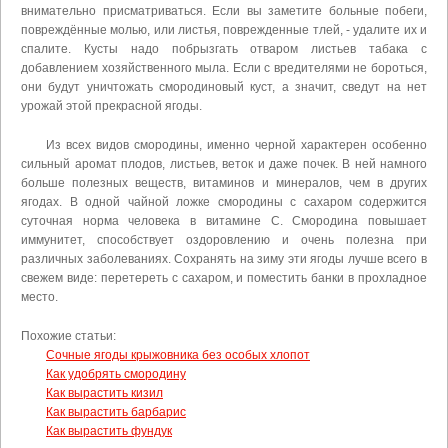
внимательно присматриваться. Если вы заметите больные побеги,
повреждённые молью, или листья, поврежденные тлей, - удалите их и
спалите. Кусты надо побрызгать отваром листьев табака с
добавлением хозяйственного мыла. Если с вредителями не бороться,
они будут уничтожать смородиновый куст, а значит, сведут на нет
урожай этой прекрасной ягоды.
Из всех видов смородины, именно черной характерен особенно
сильный аромат плодов, листьев, веток и даже почек. В ней намного
больше полезных веществ, витаминов и минералов, чем в других
ягодах. В одной чайной ложке смородины с сахаром содержится
суточная норма человека в витамине С. Смородина повышает
иммунитет, способствует оздоровлению и очень полезна при
различных заболеваниях. Сохранять на зиму эти ягоды лучше всего в
свежем виде: перетереть с сахаром, и поместить банки в прохладное
место.
Похожие статьи:
Сочные ягоды крыжовника без особых хлопот
Как удобрять смородину
Как вырастить кизил
Как вырастить барбарис
Как вырастить фундук