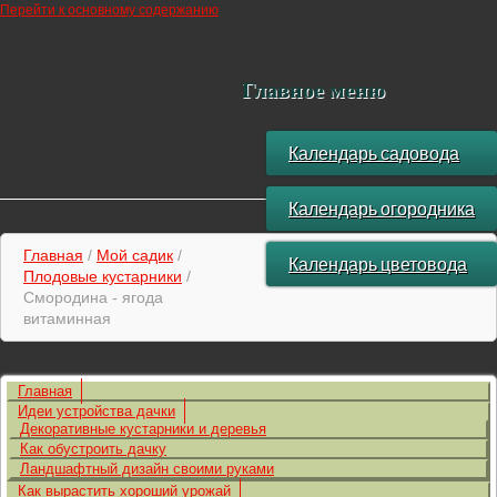
Перейти к основному содержанию
Главное меню
Календарь садовода
Календарь огородника
Главная
/
Мой садик
/
Календарь цветовода
Плодовые кустарники
/
Смородина - ягода
витаминная
Главная
Идеи устройства дачки
Декоративные кустарники и деревья
Как обустроить дачку
Ландшафтный дизайн своими руками
Как вырастить хороший урожай