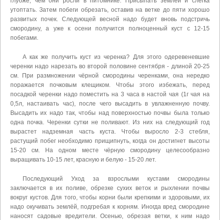
глубже, чем они росли в питомнике. Присыпать землёй и слегка
утоптать. Затем побеги обрезать, оставив на ветке до пяти хорошо
развитых почек. Следующей весной надо будет вновь подстричь
смородину, а уже к осени получится полноценный куст с 12-15
побегами.
А как же получить куст из черенка? Для этого одеревеневшие
черенки надо нарезать во второй половине сентября - длиной 20-25
см. При размножении чёрной смородины черенками, она нередко
поражается почковым клещиком. Чтобы этого избежать, перед
посадкой черенки надо поместить на 3 часа в настой чая (1г чая на
0,5л, настаивать час), после чего высадить в увлажненную почву.
Высадить их надо так, чтобы над поверхностью почвы была только
одна почка. Черенки сутки не поливают. Из них на следующий год
вырастет надземная часть куста. Чтобы выросло 2-3 стебля,
растущий побег необходимо прищипнуть, когда он достигнет высоты
15-20 см. На одном месте чёрную смородину целесообразно
выращивать 10-15 лет, красную и белую - 15-20 лет.
Последующий Уход за взрослыми кустами смородины
заключается в их поливе, обрезке сухих веток и рыхлении почвы
вокруг кустов. Для того, чтобы корни были крепкими и здоровыми, их
надо окучивать землёй, подгребая к корням. Иногда вред смородине
наносят садовые вредители. Осенью, обрезая ветки, к ним надо