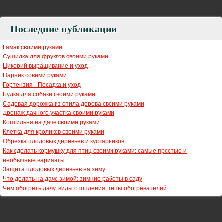
Последние публикации
Гамак своими руками
Сушилка для фруктов своими руками
Цикорий выращивание и уход
Парник совими руками
Гортензия - Посадка и уход
Будка для собаки своими руками
Садовая дорожка из спила дерева своими руками
Дренаж дачного участка своими руками
Коптильня на даче своими руками
Клетка для кроликов своими руками
Обрезка плодовых деревьев и кустарников
Как сделать кормушку для птиц своими руками: самые простые и
необычные варианты
Защита плодовых деревьев на зиму
Что делать на даче зимой: зимние работы в саду
Чем обогреть дачу: виды отопления, типы обогревателей