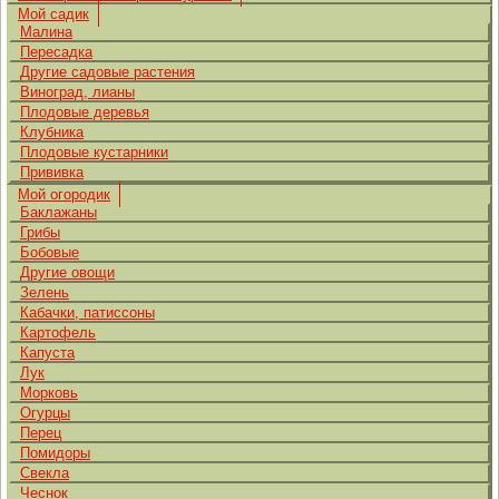
Мой садик
Малина
Пересадка
Другие садовые растения
Виноград, лианы
Плодовые деревья
Клубника
Плодовые кустарники
Прививка
Мой огородик
Баклажаны
Грибы
Бобовые
Другие овощи
Зелень
Кабачки, патиссоны
Картофель
Капуста
Лук
Морковь
Огурцы
Перец
Помидоры
Свекла
Чеснок