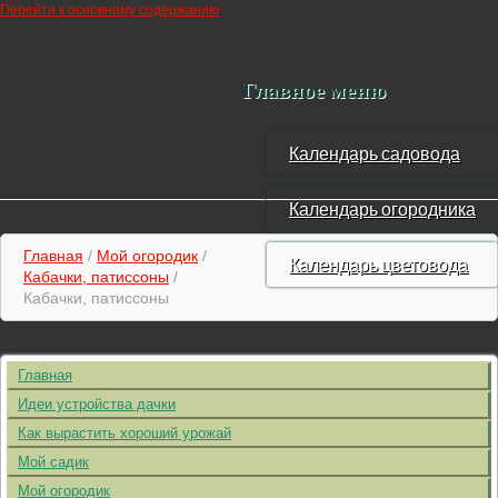
Перейти к основному содержанию
Главное меню
Календарь садовода
Календарь огородника
Главная
/
Мой огородик
/
Календарь цветовода
Кабачки, патиссоны
/
Кабачки, патиссоны
Главная
Идеи устройства дачки
Как вырастить хороший урожай
Мой садик
Мой огородик