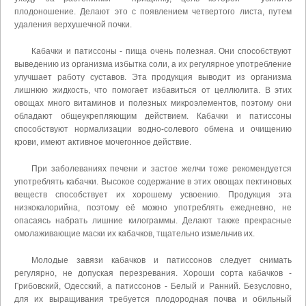
плодоношение. Делают это с появлением четвертого листа, путем
удаления верхушечной почки.
Кабачки и патиссоны - пища очень полезная. Они способствуют
выведению из организма избытка соли, а их регулярное употребление
улучшает работу суставов. Эта продукция выводит из организма
лишнюю жидкость, что помогает избавиться от целлюлита. В этих
овощах много витаминов и полезных микроэлементов, поэтому они
обладают общеукрепляющим действием. Кабачки и патиссоны
способствуют нормализации водно-солевого обмена и очищению
крови, имеют активное мочегонное действие.
При заболеваниях печени и застое желчи тоже рекомендуется
употреблять кабачки. Высокое содержание в этих овощах пектиновых
веществ способствует их хорошему усвоению. Продукция эта
низкокалорийна, поэтому её можно употреблять ежедневно, не
опасаясь набрать лишние килограммы. Делают также прекрасные
омолаживающие маски их кабачков, тщательно измельчив их.
Молодые завязи кабачков и патиссонов следует снимать
регулярно, не допуская перезревания. Хороши сорта кабачков -
Грибовский, Одесский, а патиссонов - Белый и Ранний. Безусловно,
для их выращивания требуется плодородная почва и обильный