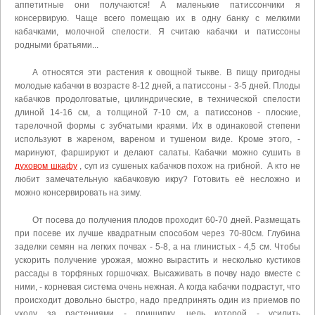
аппетитные они получаются! А маленькие патиссончики я
консервирую. Чаще всего помещаю их в одну банку с мелкими
кабачками, молочной спелости. Я считаю кабачки и патиссоны
родными братьями...
А относятся эти растения к овощной тыкве. В пищу пригодны
молодые кабачки в возрасте 8-12 дней, а патиссоны - 3-5 дней. Плоды
кабачков продолговатые, цилиндрические, в технической спелости
длиной 14-16 см, а толщиной 7-10 см, а патиссонов - плоские,
тарелочной формы с зубчатыми краями. Их в одинаковой степени
используют в жареном, вареном и тушеном виде. Кроме этого, -
маринуют, фаршируют и делают салаты. Кабачки можно сушить в
духовом шкафу
, суп из сушеных кабачков похож на грибной. А кто не
любит замечательную кабачковую икру? Готовить её несложно и
можно консервировать на зиму.
От посева до получения плодов проходит 60-70 дней. Размещать
при посеве их лучше квадратным способом через 70-80см. Глубина
заделки семян на легких почвах - 5-8, а на глинистых - 4,5 см. Чтобы
ускорить получение урожая, можно вырастить и несколько кустиков
рассады в торфяных горшочках. Высаживать в почву надо вместе с
ними, - корневая система очень нежная. А когда кабачки подрастут, что
происходит довольно быстро, надо предпринять один из приемов по
уходу за растениями - прищипку, цель которой - усилить