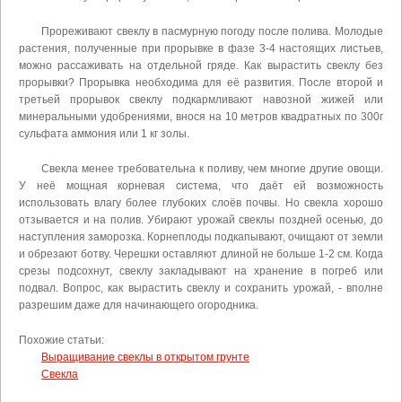
Прореживают свеклу в пасмурную погоду после полива. Молодые
растения, полученные при прорывке в фазе 3-4 настоящих листьев,
можно рассаживать на отдельной гряде. Как вырастить свеклу без
прорывки? Прорывка необходима для её развития. После второй и
третьей прорывок свеклу подкармливают навозной жижей или
минеральными удобрениями, внося на 10 метров квадратных по 300г
сульфата аммония или 1 кг золы.
Свекла менее требовательна к поливу, чем многие другие овощи.
У неё мощная корневая система, что даёт ей возможность
использовать влагу более глубоких слоёв почвы. Но свекла хорошо
отзывается и на полив. Убирают урожай свеклы поздней осенью, до
наступления заморозка. Корнеплоды подкапывают, очищают от земли
и обрезают ботву. Черешки оставляют длиной не больше 1-2 см. Когда
срезы подсохнут, свеклу закладывают на хранение в погреб или
подвал. Вопрос, как вырастить свеклу и сохранить урожай, - вполне
разрешим даже для начинающего огородника.
Похожие статьи:
Выращивание свеклы в открытом грунте
Свекла