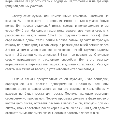
выращивают как уплотнитель с огурцами, картофелем и на границе
гряд или дачных участков.
Свеклу сеют сухими или намоченными семенами. Намоченные
семена быстрее всходят, но сеять их можно только в увлажнённую
почву. Для посева отдельной грядки свеклы в почве делают ряды
через 40-45 см. На одном таком ряду делают две ленты свеклы с
расстоянием между ними 18-22 см (двухленточный посев). Для
образования одной такой ленты в почве сапкой делают неглубокую
канавку по длине гряды и равномерно размещают в ней семена через
3-4 см. Затем семена в лентах присыпают почвой: глубина заделки
семян - 2-3 см при летнем посеве, 3-4 см - при подзимнем. Столовую
свеклу выращивают и рассадным способом. Для этого рассаду
выращивают в парниках или ящиках в домашних условиях. Рассаду
свеклы высаживают весной, с установлением тёплой погоды.
Семена свеклы представляют собой клубочки, - это соплодие,
образующее 4-5 ростков одновременно. Поскольку все они
произрастают в одном месте из одного семени, в дальнейшем у
всходов не будет места для роста. Поэтому молодые растения
своевременно прорывают. Первую прорывку делают в фазе первого
настоящего листа, оставляя растения через 1-2 см, вторую - при 4-5
листах, чтобы растения росли через 3-4 см. Через 25-30 дней делают
окончательную прорывку свеклы, оставив растения через 6-8 см.