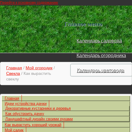
Перейти к основному содержанию
Главное меню
Календарь садовода
Календарь огородника
Главная
/
Мой огородик
/
Календарь цветовода
Свекла
/ Как вырастить
свеклу
Главная
Идеи устройства дачки
Декоративные кустарники и деревья
Как обустроить дачку
Ландшафтный дизайн своими руками
Как вырастить хороший урожай
Мой садик