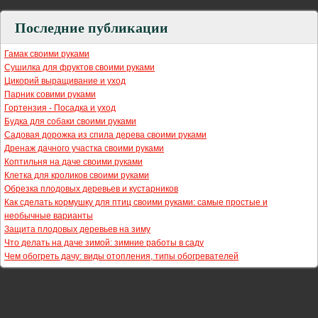
Последние публикации
Гамак своими руками
Сушилка для фруктов своими руками
Цикорий выращивание и уход
Парник совими руками
Гортензия - Посадка и уход
Будка для собаки своими руками
Садовая дорожка из спила дерева своими руками
Дренаж дачного участка своими руками
Коптильня на даче своими руками
Клетка для кроликов своими руками
Обрезка плодовых деревьев и кустарников
Как сделать кормушку для птиц своими руками: самые простые и
необычные варианты
Защита плодовых деревьев на зиму
Что делать на даче зимой: зимние работы в саду
Чем обогреть дачу: виды отопления, типы обогревателей