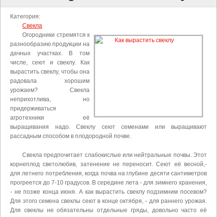
Категория:
Свекла
Огородники стремятся к
разнообразию продукции на
дачных участках. В том
числе, сеют и свеклу. Как
вырастить свеклу, чтобы она
радовала хорошим
урожаем? Свекла
неприхотлива, но
придерживаться
агротехники её
выращивания надо. Свеклу сеют семенами или выращивают
рассадным способом в плодородной почве.
Свекла предпочитает слабокислые или нейтральные почвы. Этот
корнеплод светолюбив, затенение не переносит. Сеют её весной,-
для летнего потребления, когда почва на глубине десяти сантиметров
прогреется до 7-10 градусов. В середине лета - для зимнего хранения,
- не позже конца июня. А как вырастить свеклу подзимним посевом?
Для этого семена свеклы сеют в конце октября, - для раннего урожая.
Для свеклы не обязательны отдельные гряды, довольно часто её