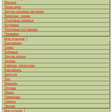
Малина
Пересадка
Другие садовые растения
Виноград, лианы
Плодовые деревья
Клубника
Плодовые кустарники
Прививка
Мой огородик
Баклажаны
Грибы
Бобовые
Другие овощи
Зелень
Кабачки, патиссоны
Картофель
Капуста
Лук
Морковь
Огурцы
Перец
Помидоры
Свекла
Чеснок
Моя клумба