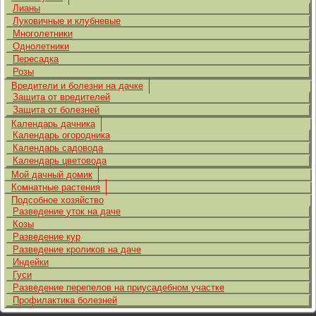
Лианы
Луковичные и клубневые
Многолетники
Однолетники
Пересадка
Розы
Вредители и болезни на дачке
Защита от вредителей
Защита от болезней
Календарь дачника
Календарь огородника
Календарь садовода
Календарь цветовода
Мой дачный домик
Комнатные растения
Подсобное хозяйство
Разведение уток на даче
Козы
Разведение кур
Разведение кроликов на даче
Индейки
Гуси
Разведение перепелов на приусадебном участке
Профилактика болезней