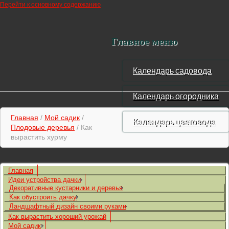
Перейти к основному содержанию
Главное меню
Календарь садовода
Календарь огородника
Главная
/
Мой садик
/
Календарь цветовода
Плодовые деревья
/ Как
вырастить хурму
Главная
Идеи устройства дачки
Декоративные кустарники и деревья
Как обустроить дачку
Ландшафтный дизайн своими руками
Как вырастить хороший урожай
Мой садик