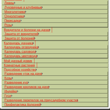
Лианы
Луковичные и клубневые
Многолетники
Однолетники
Пересадка
Розы
Вредители и болезни на дачке
Защита от вредителей
Защита от болезней
Календарь дачника
Календарь огородника
Календарь садовода
Календарь цветовода
Мой дачный домик
Комнатные растения
Подсобное хозяйство
Разведение уток на даче
Козы
Разведение кур
Разведение кроликов на даче
Индейки
Гуси
Разведение перепелов на приусадебном участке
Профилактика болезней