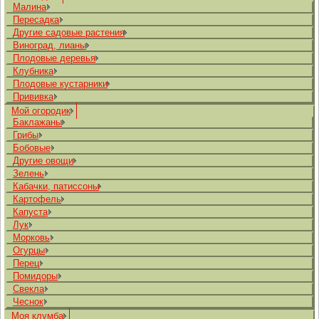
Малина
Пересадка
Другие садовые растения
Виноград, лианы
Плодовые деревья
Клубника
Плодовые кустарники
Прививка
Мой огородик
Баклажаны
Грибы
Бобовые
Другие овощи
Зелень
Кабачки, патиссоны
Картофель
Капуста
Лук
Морковь
Огурцы
Перец
Помидоры
Свекла
Чеснок
Моя клумба