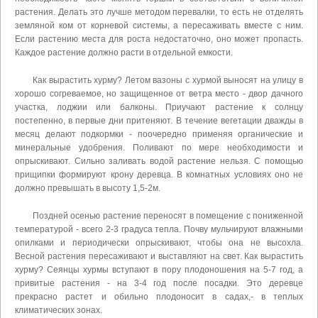
растения. Делать это лучше методом перевалки, то есть не отделять
земляной ком от корневой системы, а пересаживать вместе с ним.
Если растению места для роста недостаточно, оно может пропасть.
Каждое растение должно расти в отдельной емкости.
Как вырастить хурму? Летом вазоны с хурмой выносят на улицу в
хорошо согреваемое, но защищенное от ветра место - двор дачного
участка, лоджии или балконы. Приучают растение к солнцу
постепенно, в первые дни притеняют. В течение вегетации дважды в
месяц делают подкормки - поочередно применяя органические и
минеральные удобрения. Поливают по мере необходимости и
опрыскивают. Сильно заливать водой растение нельзя. С помощью
прищипки формируют крону деревца. В комнатных условиях оно не
должно превышать в высоту 1,5-2м.
Поздней осенью растение переносят в помещение с пониженной
температурой - всего 2-3 градуса тепла. Почву мульчируют влажными
опилками и периодически опрыскивают, чтобы она не высохла.
Весной растения пересаживают и выставляют на свет. Как вырастить
хурму? Сеянцы хурмы вступают в пору плодоношения на 5-7 год, а
привитые растения - на 3-4 год после посадки. Это деревце
прекрасно растет и обильно плодоносит в садах,- в теплых
климатических зонах.