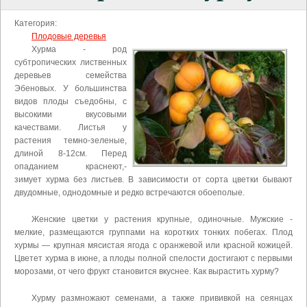
Категория:
Плодовые деревья
Хурма - род
субтропических лиственных
деревьев семейства
Эбеновых. У большинства
видов плоды съедобны, с
высокими вкусовыми
качествами. Листья у
растения темно-зеленые,
длиной 8-12см. Перед
опаданием краснеют,-
зимует хурма без листьев. В зависимости от сорта цветки бывают
двудомные, однодомные и редко встречаются обоеполые.
Женские цветки у растения крупные, одиночные. Мужские -
мелкие, размещаются группами на коротких тонких побегах. Плод
хурмы — крупная мясистая ягода с оранжевой или красной кожицей.
Цветет хурма в июне, а плоды полной спелости достигают с первыми
морозами, от чего фрукт становится вкуснее. Как вырастить хурму?
Хурму размножают семенами, а также прививкой на сеянцах