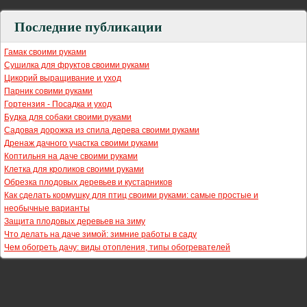
Последние публикации
Гамак своими руками
Сушилка для фруктов своими руками
Цикорий выращивание и уход
Парник совими руками
Гортензия - Посадка и уход
Будка для собаки своими руками
Садовая дорожка из спила дерева своими руками
Дренаж дачного участка своими руками
Коптильня на даче своими руками
Клетка для кроликов своими руками
Обрезка плодовых деревьев и кустарников
Как сделать кормушку для птиц своими руками: самые простые и
необычные варианты
Защита плодовых деревьев на зиму
Что делать на даче зимой: зимние работы в саду
Чем обогреть дачу: виды отопления, типы обогревателей