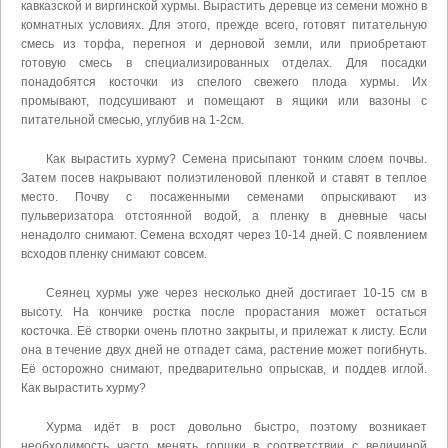
кавказской и виргинской хурмы. Вырастить деревце из семени можно в
комнатных условиях. Для этого, прежде всего, готовят питательную
смесь из торфа, перегноя и дерновой земли, или приобретают
готовую смесь в специализированных отделах. Для посадки
понадобятся косточки из спелого свежего плода хурмы. Их
промывают, подсушивают и помещают в ящики или вазоны с
питательной смесью, углубив на 1-2см.
Как вырастить хурму? Семена присыпают тонким слоем почвы.
Затем посев накрывают полиэтиленовой пленкой и ставят в теплое
место. Почву с посаженными семенами опрыскивают из
пульверизатора отстоянной водой, а пленку в дневные часы
ненадолго снимают. Семена всходят через 10-14 дней. С появлением
всходов пленку снимают совсем.
Сеянец хурмы уже через несколько дней достигает 10-15 см в
высоту. На кончике ростка после прорастания может остаться
косточка. Её створки очень плотно закрыты, и прилежат к листу. Если
она в течение двух дней не отпадет сама, растение может погибнуть.
Её осторожно снимают, предварительно опрыскав, и поддев иглой.
Как вырастить хурму?
Хурма идёт в рост довольно быстро, поэтому возникает
необходимость часто менять горшки в соответствии с величиной