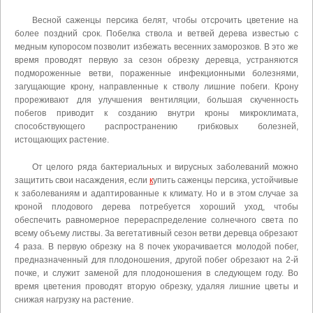
Весной саженцы персика белят, чтобы отсрочить цветение на
более поздний срок. Побелка ствола и ветвей дерева известью с
медным купоросом позволит избежать весенних заморозков. В это же
время проводят первую за сезон обрезку деревца, устраняются
подмороженные ветви, пораженные инфекционными болезнями,
загущающие крону, направленные к стволу лишние побеги. Крону
прореживают для улучшения вентиляции, большая скученность
побегов приводит к созданию внутри кроны микроклимата,
способствующего распространению грибковых болезней,
истощающих растение.
От целого ряда бактериальных и вирусных заболеваний можно
защитить свои насаждения, если
к
упить саженцы персика, устойчивые
к заболеваниям и адаптированные к климату. Но и в этом случае за
кроной плодового дерева потребуется хороший уход, чтобы
обеспечить равномерное перераспределение солнечного света по
всему объему листвы. За вегетативный сезон ветви деревца обрезают
4 раза. В первую обрезку на 8 почек укорачивается молодой побег,
предназначенный для плодоношения, другой побег обрезают на 2-й
почке, и служит заменой для плодоношения в следующем году. Во
время цветения проводят вторую обрезку, удаляя лишние цветы и
снижая нагрузку на растение.