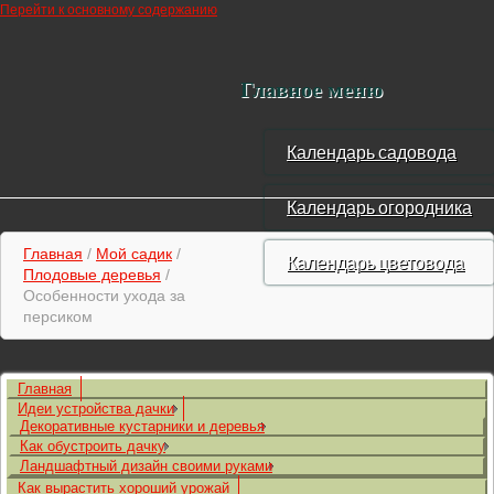
Перейти к основному содержанию
Главное меню
Календарь садовода
Календарь огородника
Главная
/
Мой садик
/
Календарь цветовода
Плодовые деревья
/
Особенности ухода за
персиком
Главная
Идеи устройства дачки
Декоративные кустарники и деревья
Как обустроить дачку
Ландшафтный дизайн своими руками
Как вырастить хороший урожай