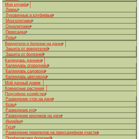
Моя клумба
Лианы
Луковичные и клубневые
Многолетники
Однолетники
Пересадка
Розы
Вредители и болезни на дачке
Защита от вредителей
Защита от болезней
Календарь дачника
Календарь огородника
Календарь садовода
Календарь цветовода
Мой дачный домик
Комнатные растения
Подсобное хозяйство
Разведение уток на даче
Козы
Разведение кур
Разведение кроликов на даче
Индейки
Гуси
Разведение перепелов на приусадебном участке
Профилактика болезней