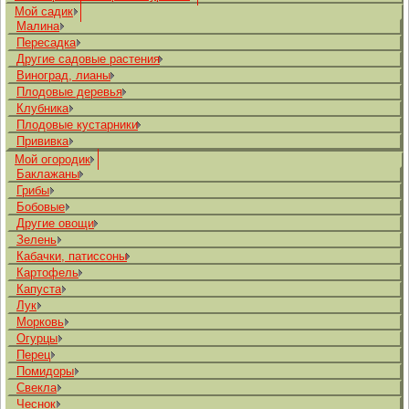
Мой садик
Малина
Пересадка
Другие садовые растения
Виноград, лианы
Плодовые деревья
Клубника
Плодовые кустарники
Прививка
Мой огородик
Баклажаны
Грибы
Бобовые
Другие овощи
Зелень
Кабачки, патиссоны
Картофель
Капуста
Лук
Морковь
Огурцы
Перец
Помидоры
Свекла
Чеснок