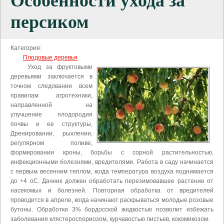
Особенности ухода за
персиком
Категория:
Плодовые деревья
Уход за фруктовыми
деревьями заключается в
точном следовании всем
правилам агротехники,
направленной на
улучшение плодородия
почвы и ее структуры,
Дренировании, рыхлении,
регулярном поливе,
формировании кроны, борьбы с сорной растительностью,
инфекционными болезнями, вредителями. Работа в саду начинается
с первым весенним теплом, когда температура воздуха поднимается
до +4 оС. Дачник должен обработать перезимовавшее растение от
насекомых и болезней. Повторная обработка от вредителей
проводится в апреле, когда начинают раскрываться молодые розовые
бутоны. Обработки 3% бордосской жидкостью позволит избежать
заболевания клястероспориозом, курчавостью листьев, кокомикозом.