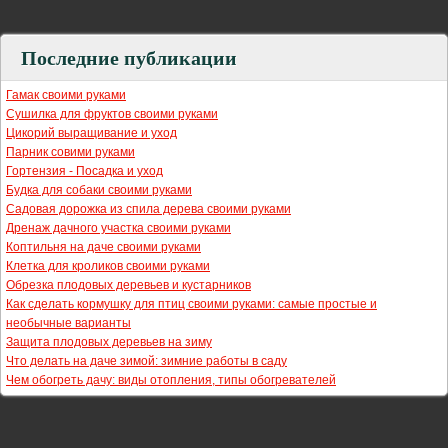
Последние публикации
Гамак своими руками
Сушилка для фруктов своими руками
Цикорий выращивание и уход
Парник совими руками
Гортензия - Посадка и уход
Будка для собаки своими руками
Садовая дорожка из спила дерева своими руками
Дренаж дачного участка своими руками
Коптильня на даче своими руками
Клетка для кроликов своими руками
Обрезка плодовых деревьев и кустарников
Как сделать кормушку для птиц своими руками: самые простые и
необычные варианты
Защита плодовых деревьев на зиму
Что делать на даче зимой: зимние работы в саду
Чем обогреть дачу: виды отопления, типы обогревателей