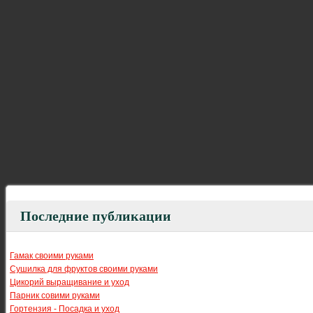
Последние публикации
Гамак своими руками
Сушилка для фруктов своими руками
Цикорий выращивание и уход
Парник совими руками
Гортензия - Посадка и уход