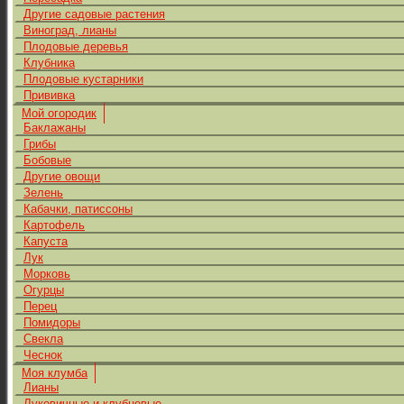
Другие садовые растения
Виноград, лианы
Плодовые деревья
Клубника
Плодовые кустарники
Прививка
Мой огородик
Баклажаны
Грибы
Бобовые
Другие овощи
Зелень
Кабачки, патиссоны
Картофель
Капуста
Лук
Морковь
Огурцы
Перец
Помидоры
Свекла
Чеснок
Моя клумба
Лианы
Луковичные и клубневые