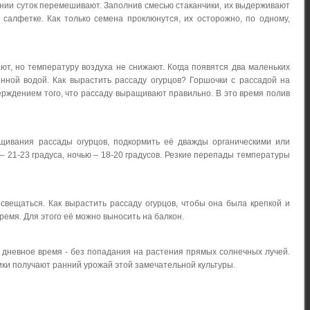
ении суток перемешивают. Заполнив смесью стаканчики, их выдерживают
салфетке. Как только семена проклюнутся, их осторожно, по одному,
ют, но температуру воздуха не снижают. Когда появятся два маленьких
нной водой. Как вырастить рассаду огурцов? Горшочки с рассадой на
рждением того, что рассаду выращивают правильно. В это время полив
ащивания рассады огурцов, подкормить её дважды органическими или
1-23 градуса, ночью – 18-20 градусов. Резкие перепады температуры
освещаться. Как вырастить рассаду огурцов, чтобы она была крепкой и
ремя. Для этого её можно выносить на балкон.
 в дневное время - без попадания на растения прямых солнечных лучей.
ики получают ранний урожай этой замечательной культуры.