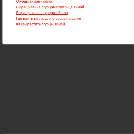
Огурцы зимой - легко
Выращивание огурцов в теплице зимой
Выращивание огурцов в бочке
Где найти место для огурцов на дачке
Как вырастить огурцы зимой