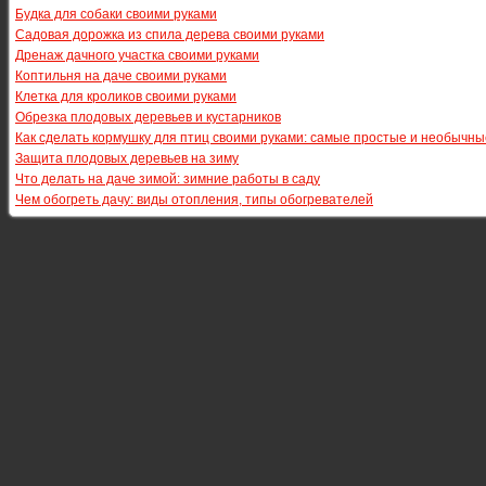
Будка для собаки своими руками
Садовая дорожка из спила дерева своими руками
Дренаж дачного участка своими руками
Коптильня на даче своими руками
Клетка для кроликов своими руками
Обрезка плодовых деревьев и кустарников
Как сделать кормушку для птиц своими руками: самые простые и необычн
Защита плодовых деревьев на зиму
Что делать на даче зимой: зимние работы в саду
Чем обогреть дачу: виды отопления, типы обогревателей