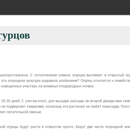
гурцов
 распространена. С потеплением семена огурцов высевают в открытый гр
 эта огородная культура радовала изобилием? Огурец относится к семейств
 освещенных участках, на влажных плодородных почвах.
 25-30 дней. С учетом этого, для высадки рассады во второй декаде мая сем
цы не подвергают пикировке, поскольку эти растения не любят пересадку. По
яют питательной смесью.
рой огурцы будут расти в открытом грунте. Берут две части огородной зе