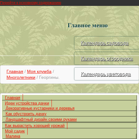
Перейти к основному содержанию
Главное меню
Календарь садовода
Календарь огородника
Главная
/
Моя клумба
/
Календарь цветовода
Многолетники
/ Георгины.
Главная
Идеи устройства дачки
Декоративные кустарники и деревья
Как обустроить дачку
Ландшафтный дизайн своими руками
Как вырастить хороший урожай
Мой садик
Малина