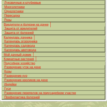
Луковичные и клубневые
Многолетники
Однолетники
Пересадка
Розы
Вредители и болезни на дачке
Защита от вредителей
Защита от болезней
Календарь дачника
Календарь огородника
Календарь садовода
Календарь цветовода
Мой дачный домик
Комнатные растения
Подсобное хозяйство
Разведение уток на даче
Козы
Разведение кур
Разведение кроликов на даче
Индейки
Гуси
Разведение перепелов на приусадебном участке
Профилактика болезней