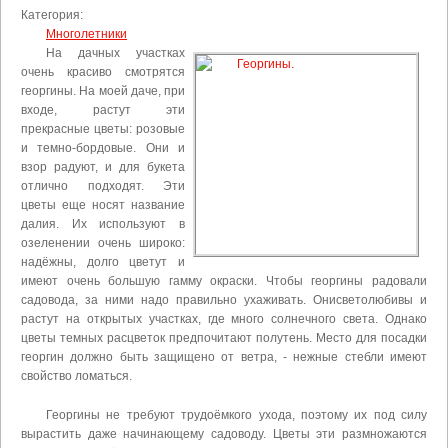
Категория:
Многолетники
На дачных участках
очень красиво смотрятся
георгины. На моей даче, при
входе, растут эти
прекрасные цветы: розовые
и темно-бордовые. Они и
взор радуют, и для букета
отлично подходят. Эти
цветы еще носят название
далия. Их используют в
озеленении очень широко:
надёжны, долго цветут и
имеют очень большую гамму окраски. Чтобы георгины радовали
садовода, за ними надо правильно ухаживать. Онисветолюбивы и
растут на открытых участках, где много солнечного света. Однако
цветы темных расцветок предпочитают полутень. Место для посадки
георгин должно быть защищено от ветра, - нежные стебли имеют
свойство ломаться.
Георгины не требуют трудоёмкого ухода, поэтому их под силу
вырастить даже начинающему садоводу. Цветы эти размножаются