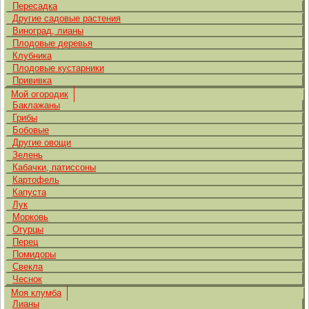
Пересадка
Другие садовые растения
Виноград, лианы
Плодовые деревья
Клубника
Плодовые кустарники
Прививка
Мой огородик
Баклажаны
Грибы
Бобовые
Другие овощи
Зелень
Кабачки, патиссоны
Картофель
Капуста
Лук
Морковь
Огурцы
Перец
Помидоры
Свекла
Чеснок
Моя клумба
Лианы