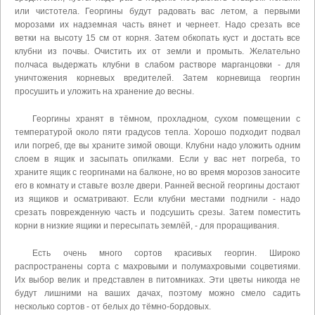
или чистотела. Георгины будут радовать вас летом, а первыми
морозами их надземная часть вянет и чернеет. Надо срезать все
ветки на высоту 15 см от корня. Затем обкопать куст и достать все
клубни из почвы. Очистить их от земли и промыть. Желательно
полчаса выдержать клубни в слабом растворе марганцовки - для
уничтожения корневых вредителей. Затем корневища георгин
просушить и уложить на хранение до весны.
Георгины хранят в тёмном, прохладном, сухом помещении с
температурой около пяти градусов тепла. Хорошо подходит подвал
или погреб, где вы храните зимой овощи. Клубни надо уложить одним
слоем в ящик и засыпать опилками. Если у вас нет погреба, то
храните ящик с георгинами на балконе, но во время морозов заносите
его в комнату и ставьте возле двери. Ранней весной георгины достают
из ящиков и осматривают. Если клубни местами подгнили - надо
срезать поврежденную часть и подсушить срезы. Затем поместить
корни в низкие ящики и пересыпать землёй, - для проращивания.
Есть очень много сортов красивых георгин. Широко
распространены сорта с махровыми и полумахровыми соцветиями.
Их выбор велик и представлен в питомниках. Эти цветы никогда не
будут лишними на ваших дачах, поэтому можно смело садить
несколько сортов - от белых до тёмно-бордовых.