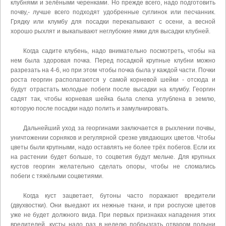
клубнями и зелёными черенками. Но прежде всего, надо подготовить
почву,- лучше всего подходят удобренные суглинок или песчанник.
Грядку или клумбу для посадки перекапывают с осени, а весной
хорошо рыхлят и выкапывают неглубокие ямки для высадки клубней.
Когда садите клубень, надо внимательно посмотреть, чтобы на
нем была здоровая почка. Перед посадкой крупные клубни можно
разрезать на 4-6, но при этом чтобы почка была у каждой части. Почки
роста георгин располагаются у самой корневой шейки - отсюда и
будут отрастать молодые побеги после высадки на клумбу. Георгин
садят так, чтобы корневая шейка была слегка углублена в землю,
которую после посадки надо полить и замульчировать.
Дальнейший уход за георгинами заключается в рыхлении почвы,
уничтожении сорняков и регулярной срезке увядающих цветов. Чтобы
цветы были крупными, надо оставлять не более трёх побегов. Если их
на растении будет больше, то соцветия будут мельче. Для крупных
кустов георгин желательно сделать опоры, чтобы не сломались
побеги с тяжёлыми соцветиями.
Когда куст зацветает, бутоны часто поражают вредители
(двухвостки). Они выедают их нежные ткани, и при роспуске цветов
уже не будет должного вида. При первых признаках нападения этих
вредителей, кусты надо раз в неделю побрызгать отваром полыни