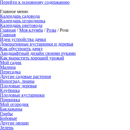
Перейти к основному содержанию
Главное меню
Календарь садовода
Календарь огородника
Календарь цветовода
Главная
/
Моя клумба
/
Розы
/ Роза
Главная
Идеи устройства дачки
Декоративные кустарники и деревья
Как обустроить дачку
Ландшафтный дизайн своими руками
Как вырастить хороший урожай
Мой садик
Малина
Пересадка
Другие садовые растения
Виноград, лианы
Плодовые деревья
Клубника
Плодовые кустарники
Прививка
Мой огородик
Баклажаны
Грибы
Бобовые
Другие овощи
Зелень