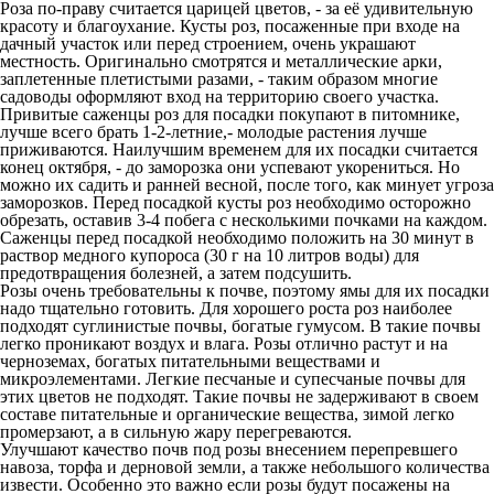
Роза по-праву считается царицей цветов, - за её удивительную
красоту и благоухание. Кусты роз, посаженные при входе на
дачный участок или перед строением, очень украшают
местность. Оригинально смотрятся и металлические арки,
заплетенные плетистыми разами, - таким образом многие
садоводы оформляют вход на территорию своего участка.
Привитые саженцы роз для посадки покупают в питомнике,
лучше всего брать 1-2-летние,- молодые растения лучше
приживаются. Наилучшим временем для их посадки считается
конец октября, - до заморозка они успевают укорениться. Но
можно их садить и ранней весной, после того, как минует угроза
заморозков. Перед посадкой кусты роз необходимо осторожно
обрезать, оставив 3-4 побега с несколькими почками на каждом.
Саженцы перед посадкой необходимо положить на 30 минут в
раствор медного купороса (30 г на 10 литров воды) для
предотвращения болезней, а затем подсушить.
Розы очень требовательны к почве, поэтому ямы для их посадки
надо тщательно готовить. Для хорошего роста роз наиболее
подходят суглинистые почвы, богатые гумусом. В такие почвы
легко проникают воздух и влага. Розы отлично растут и на
черноземах, богатых питательными веществами и
микроэлементами. Легкие песчаные и супесчаные почвы для
этих цветов не подходят. Такие почвы не задерживают в своем
составе питательные и органические вещества, зимой легко
промерзают, а в сильную жару перегреваются.
Улучшают качество почв под розы внесением перепревшего
навоза, торфа и дерновой земли, а также небольшого количества
извести. Особенно это важно если розы будут посажены на