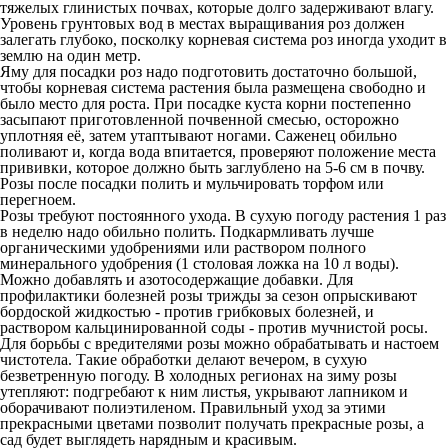
тяжелых глинистых почвах, которые долго задерживают влагу.
Уровень грунтовых вод в местах выращивания роз должен
залегать глубоко, посколку корневая система роз иногда уходит в
землю на один метр.
Яму для посадки роз надо подготовить достаточно большой,
чтобы корневая система растения была размещена свободно и
было место для роста. При посадке куста корни постепенно
засыпают приготовленной почвенной смесью, осторожно
уплотняя её, затем утаптывают ногами. Саженец обильно
поливают и, когда вода впитается, проверяют положение места
прививки, которое должно быть заглублено на 5-6 см в почву.
Розы после посадки полить и мульчировать торфом или
перегноем.
Розы требуют постоянного ухода. В сухую погоду растения 1 раз
в неделю надо обильно полить. Подкармливать лучше
органическими удобрениями или раствором полного
минерального удобрения (1 столовая ложка на 10 л воды).
Можно добавлять и азотосодержащие добавки. Для
профилактики болезней розы трижды за сезон опрыскивают
бордоской жидкостью - против грибковых болезней, и
раствором кальцинированной соды - против мучнистой росы.
Для борьбы с вредителями розы можно обрабатывать и настоем
чистотела. Такие обработки делают вечером, в сухую
безветренную погоду. В холодных регионах на зиму розы
утепляют: подгребают к ним листья, укрывают лапником и
оборачивают полиэтиленом. Правильный уход за этими
прекрасными цветами позволит получать прекрасные розы, а
сад будет выглядеть нарядным и красивым.