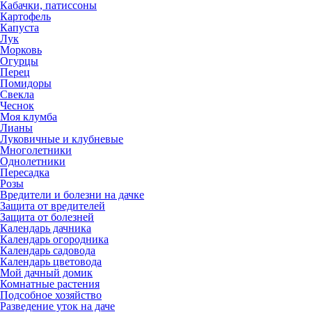
Кабачки, патиссоны
Картофель
Капуста
Лук
Морковь
Огурцы
Перец
Помидоры
Свекла
Чеснок
Моя клумба
Лианы
Луковичные и клубневые
Многолетники
Однолетники
Пересадка
Розы
Вредители и болезни на дачке
Защита от вредителей
Защита от болезней
Календарь дачника
Календарь огородника
Календарь садовода
Календарь цветовода
Мой дачный домик
Комнатные растения
Подсобное хозяйство
Разведение уток на даче