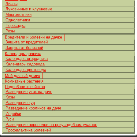
Лианы
Луковичные и клубневые
Многолетники
Однолетники
Пересадка
Розы
Вредители и болезни на дачке
Защита от вредителей
Защита от болезней
Календарь дачника
Календарь огородника
Календарь садовода
Календарь цветовода
Мой дачный домик
Комнатные растения
Подсобное хозяйство
Разведение уток на даче
Козы
Разведение кур
Разведение кроликов на даче
Индейки
Гуси
Разведение перепелов на приусадебном участке
Профилактика болезней