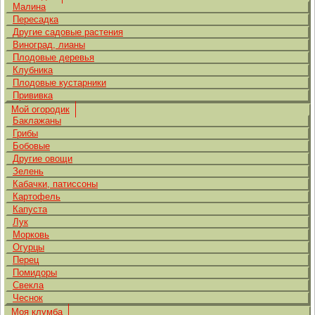
Малина
Пересадка
Другие садовые растения
Виноград, лианы
Плодовые деревья
Клубника
Плодовые кустарники
Прививка
Мой огородик
Баклажаны
Грибы
Бобовые
Другие овощи
Зелень
Кабачки, патиссоны
Картофель
Капуста
Лук
Морковь
Огурцы
Перец
Помидоры
Свекла
Чеснок
Моя клумба