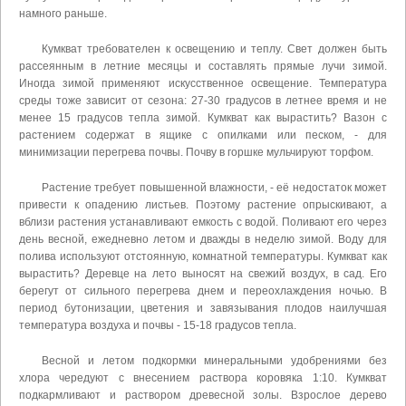
намного раньше.
Кумкват требователен к освещению и теплу. Свет должен быть
рассеянным в летние месяцы и составлять прямые лучи зимой.
Иногда зимой применяют искусственное освещение. Температура
среды тоже зависит от сезона: 27-30 градусов в летнее время и не
менее 15 градусов тепла зимой. Кумкват как вырастить? Вазон с
растением содержат в ящике с опилками или песком, - для
минимизации перегрева почвы. Почву в горшке мульчируют торфом.
Растение требует повышенной влажности, - её недостаток может
привести к опадению листьев. Поэтому растение опрыскивают, а
вблизи растения устанавливают емкость с водой. Поливают его через
день весной, ежедневно летом и дважды в неделю зимой. Воду для
полива используют отстоянную, комнатной температуры. Кумкват как
вырастить? Деревце на лето выносят на свежий воздух, в сад. Его
берегут от сильного перегрева днем и переохлаждения ночью. В
период бутонизации, цветения и завязывания плодов наилучшая
температура воздуха и почвы - 15-18 градусов тепла.
Весной и летом подкормки минеральными удобрениями без
хлора чередуют с внесением раствора коровяка 1:10. Кумкват
подкармливают и раствором древесной золы. Взрослое дерево