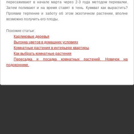
пересаживают в начале марта через 2-3 года методом перевалки.
Затем поливают и на время ставят в тень. Кумкват как вырастить?
Проявив терпение и заботу об этом экзотичном растении, вполне
возможно получить его плоды.
Похожие статьи:
Карликовые деревья
Выгонка цветов в домашних условиях
Комнатные растения в интерьере квартиры
Как выбрать комнатные растения
Пересадка и посадка комнатных растений. Новичок на
подоконнике.