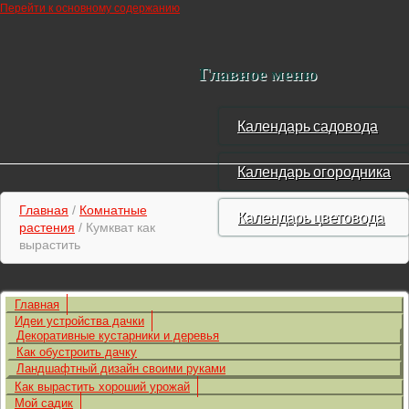
Перейти к основному содержанию
Главное меню
Календарь садовода
Календарь огородника
Главная
/
Комнатные
Календарь цветовода
растения
/ Кумкват как
вырастить
Главная
Идеи устройства дачки
Декоративные кустарники и деревья
Как обустроить дачку
Ландшафтный дизайн своими руками
Как вырастить хороший урожай
Мой садик