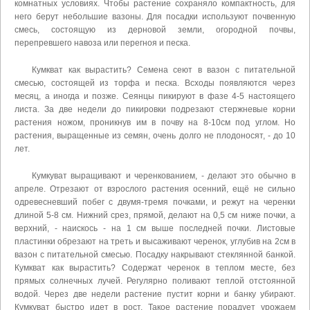
комнатных условиях. Чтобы растение сохраняло компактность, для
него берут небольшие вазоны. Для посадки используют почвенную
смесь, состоящую из дерновой земли, огородной почвы,
перепревшего навоза или перегноя и песка.
Кумкват как вырастить? Семена сеют в вазон с питательной
смесью, состоящей из торфа и песка. Всходы появляются через
месяц, а иногда и позже. Сеянцы пикируют в фазе 4-5 настоящего
листа. За две недели до пикировки подрезают стержневые корни
растения ножом, проникнув им в почву на 8-10см под углом. Но
растения, выращенные из семян, очень долго не плодоносят, - до 10
лет.
Кумкуват выращивают и черенкованием, - делают это обычно в
апреле. Отрезают от взрослого растения осенний, ещё не сильно
одревесневший побег с двумя-тремя почками, и режут на черенки
длиной 5-8 см. Нижний срез, прямой, делают на 0,5 см ниже почки, а
верхний, - наискось - на 1 см выше последней почки. Листовые
пластинки обрезают на треть и высаживают черенок, углубив на 2см в
вазон с питательной смесью. Посадку накрывают стеклянной банкой.
Кумкват как вырастить? Содержат черенок в теплом месте, без
прямых солнечных лучей. Регулярно поливают теплой отстоянной
водой. Через две недели растение пустит корни и банку убирают.
Кумкуват быстро идет в рост. Такое растение порадует урожаем