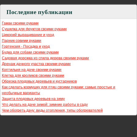
Последние публикации
Гамак своими руками
Сушилка для фруктов своими руками
Цикорий выращивание и уход
Парник совими руками
Гортензия - Посадка и уход
Будка для собаки своими руками
Садовая дорожка из спила дерева своими руками
Дренаж дачного участка своими руками
Коптильня на даче своими руками
Клетка для кроликов своими руками
Обрезка плодовых деревьев и кустарников
Как сделать кормушку для птиц своими руками: самые простые и
необычные варианты
Защита плодовых деревьев на зиму
Что делать на даче зимой: зимние работы в саду
Чем обогреть дачу: виды отопления, типы обогревателей