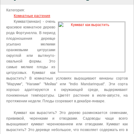
Категория:
Комнатные растения
Кумкват(кинкан) - очень
красивое комнатное дерево
рода Фортунелла. В период
плодоношения деревце
усыпано мелкими
оранжевыми цитрусами
округлой или вытянуто-
овальной формы. Это
самые мелкие плоды из
цитрусовых. Кумкват как
вырастить? В комнатных условиях выращивают кинканы сортов
"Маруми", "Нагами" "Мейва" или "Indio Mandarinquat". Эти сорта
хорошо адаптируются к окружающей среде, выдерживают
пониженные температуры. Цветёт растение в июле-августе, на
протяжении недели. Плоды созревают в декабре-январе.
Кумкват как вырастить? Это дерево размножается семенами,
прививкой, черенками и отводками. Садоводы чаще всего
выращивают кумкват черенкованием или отводками. Кумкват как
вырастить? Это деревце небольшое, что позволяет содержать его в