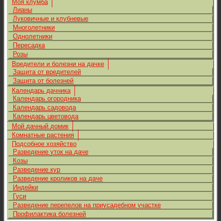
Моя клумба
Лианы
Луковичные и клубневые
Многолетники
Однолетники
Пересадка
Розы
Вредители и болезни на дачке
Защита от вредителей
Защита от болезней
Календарь дачника
Календарь огородника
Календарь садовода
Календарь цветовода
Мой дачный домик
Комнатные растения
Подсобное хозяйство
Разведение уток на даче
Козы
Разведение кур
Разведение кроликов на даче
Индейки
Гуси
Разведение перепелов на приусадебном участке
Профилактика болезней