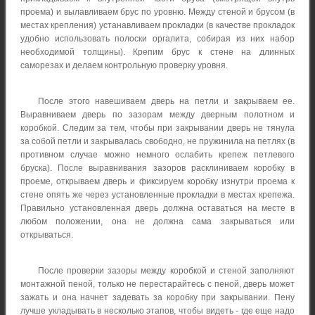
проема) и вылавливаем брус по уровню. Между стеной и брусом (в
местах крепления) устанавливаем прокладки (в качестве прокладок
удобно использовать полоски оргалита, собирая из них набор
необходимой толщины). Крепим брус к стене на длинных
саморезах и делаем контрольную проверку уровня.
После этого навешиваем дверь на петли и закрываем ее.
Выравниваем дверь по зазорам между дверным полотном и
коробкой. Следим за тем, чтобы при закрывании дверь не тянула
за собой петли и закрывалась свободно, не пружинила на петлях (в
противном случае можно немного ослабить крепеж петлевого
бруска). После выравнивания зазоров расклиниваем коробку в
проеме, открываем дверь и фиксируем коробку изнутри проема к
стене опять же через установленные прокладки в местах крепежа.
Правильно установленная дверь должна оставаться на месте в
любом положении, она не должна сама закрываться или
открываться.
После проверки зазоры между коробкой и стеной заполняют
монтажной пеной, только не перестарайтесь с пеной, дверь может
зажать и она начнет задевать за коробку при закрывании. Пену
лучше укладывать в несколько этапов, чтобы видеть - где еще надо