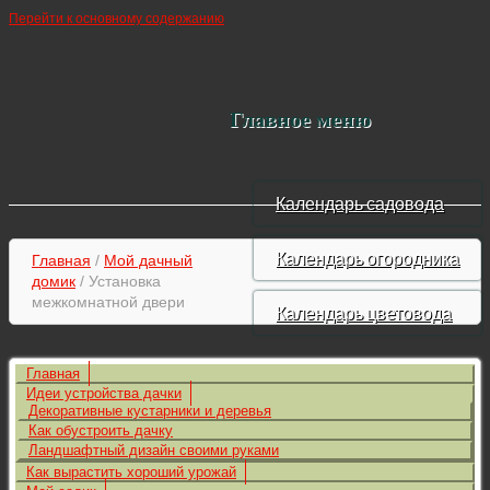
Перейти к основному содержанию
Главное меню
Календарь садовода
Календарь огородника
Главная
/
Мой дачный
домик
/ Установка
межкомнатной двери
Календарь цветовода
Главная
Идеи устройства дачки
Декоративные кустарники и деревья
Как обустроить дачку
Ландшафтный дизайн своими руками
Как вырастить хороший урожай