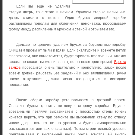
Если вы еще не удалили
старую дверь, то с этого и начнем. Удаляем старые наличники,
дверь снимаем с петель. Один брусок дверной коробки
распиливаем пополам для облегчения демонтажа, просовываем
фомку между распиленным бруском и стеной и отрываем его.
Дальше по цепочке удаляем брусок за бруском всю коробку.
Очищаем проем от пыли и грязи. Если схалтурите и врежете петли
с перекосом, они вам отомстят, будут скрипеть всю жизнь и никакая
смазка не спасет (может и спасет, но на некоторое время).
Врезка
замков
проводится очень тщательно и кропотливо, замок после
врезки должен работать без заеданий и без заклинивания, ручка
после отпускания должна легко возвращаться в исходное
положение.
После сборки коробку устанавливаем в дверной проем.
Сначала будем крепить петлевую сторону коробки. Брус с
врезанными петлями выравниваем с плоскостью стены (очень
хочется верить, что при ремонте вы выровняли стену по отвесу,
иначе дверь встанет не по уровню и будет самопроизвольно
распахиваться или захлопываться). Потом строительный уровень
прикладываем к внутренней части бруса (смотрящей внутрь