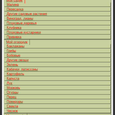
Мой садик
Малина
Пересадка
Другие садовые растения
Виноград, лианы
Плодовые деревья
Клубника
Плодовые кустарники
Прививка
Мой огородик
Баклажаны
Грибы
Бобовые
Другие овощи
Зелень
Кабачки, патиссоны
Картофель
Капуста
Лук
Морковь
Огурцы
Перец
Помидоры
Свекла
Чеснок