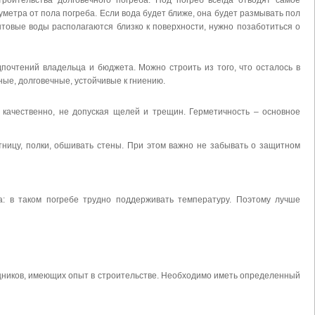
роительства долговечного погреба. Под погреб всегда отводят самое
метра от пола погреба. Если вода будет ближе, она будет размывать пол
нтовые воды располагаются близко к поверхности, нужно позаботиться о
почтений владельца и бюджета. Можно строить из того, что осталось в
ные, долговечные, устойчивые к гниению.
 качественно, не допуская щелей и трещин. Герметичность – основное
ницу, полки, обшивать стены. При этом важно не забывать о защитном
: в таком погребе трудно поддерживать температуру. Поэтому лучше
щников, имеющих опыт в строительстве. Необходимо иметь определенный