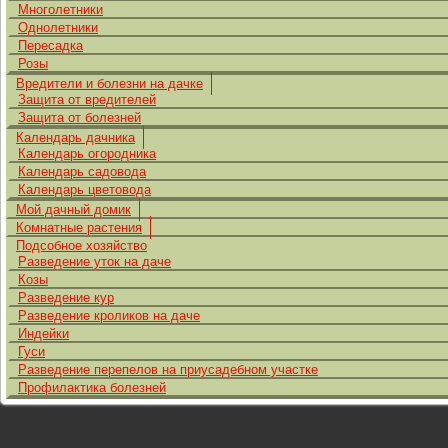
Многолетники
Однолетники
Пересадка
Розы
Вредители и болезни на дачке
Защита от вредителей
Защита от болезней
Календарь дачника
Календарь огородника
Календарь садовода
Календарь цветовода
Мой дачный домик
Комнатные растения
Подсобное хозяйство
Разведение уток на даче
Козы
Разведение кур
Разведение кроликов на даче
Индейки
Гуси
Разведение перепелов на приусадебном участке
Профилактика болезней