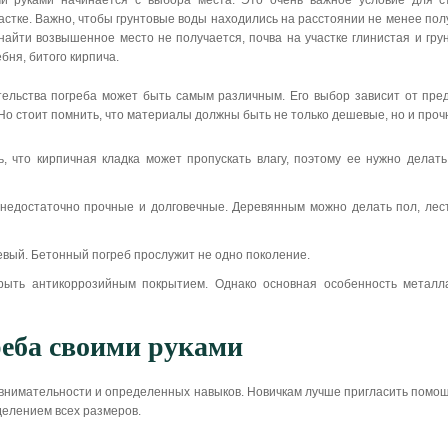
и руками начинается с выбора места. Это очень важное условие для ст
стке. Важно, чтобы грунтовые воды находились на расстоянии не менее полу
 найти возвышенное место не получается, почва на участке глинистая и гру
бня, битого кирпича.
ельства погреба может быть самым различным. Его выбор зависит от пред
 Но стоит помнить, что материалы должны быть не только дешевые, но и проч
 что кирпичная кладка может пропускать влагу, поэтому ее нужно делать
недостаточно прочные и долговечные. Деревянным можно делать пол, лест
вый. Бетонный погреб прослужит не одно поколение.
рыть антикоррозийным покрытием. Однако основная особенность металла
реба своими руками
 внимательности и определенных навыков. Новичкам лучше пригласить помо
делением всех размеров.