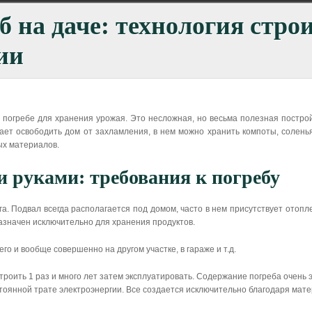
б на даче: технология стро
ии
 погребе для хранения урожая. Это несложная, но весьма полезная постро
ает освободить дом от захламления, в нем можно хранить компоты, соленья,
ых материалов.
и руками: требования к погребу
уга. Подвал всегда располагается под домом, часто в нем присутствует отопл
азначен исключительно для хранения продуктов.
его и вообще совершенно на другом участке, в гараже и т.д.
троить 1 раз и много лет затем эксплуатировать. Содержание погреба очень
стоянной трате электроэнергии. Все создается исключительно благодаря мат