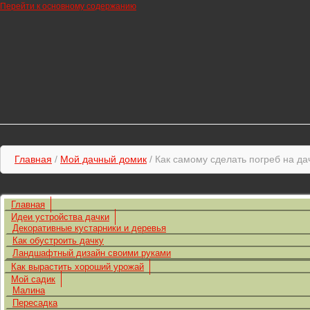
Перейти к основному содержанию
Главная
/
Мой дачный домик
/ Как самому сделать погреб на да
Главная
Идеи устройства дачки
Декоративные кустарники и деревья
Как обустроить дачку
Ландшафтный дизайн своими руками
Как вырастить хороший урожай
Мой садик
Малина
Пересадка