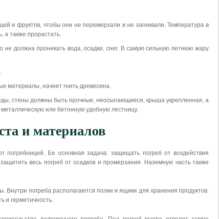
ей и фруктов, чтобы они не перемерзали и не загнивали. Температура в
, а также прорастать.
 не должна проникать вода, осадки, снег. В самую сильную летнюю жару
.
ые материалы, начнет гнить древесина.
реды, стены должны быть прочные, неосыпающиеся, крыша укрепленная, а
ю металлическую или бетонную удобную лестницу.
еста и материалов
т погребницей. Ее основная задача: защищать погреб от воздействия
защитить весь погреб от осадков и промерзания. Наземную часть также
ы. Внутри погреба располагаются полки и ящики для хранения продуктов.
ть и герметичность.