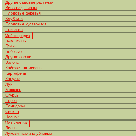
Другие садовые растения
Виноград, лианы
Плодовые деревья
Клубника
Плодовые кустарники
Прививка
Мой огородик
Баклажаны
Грибы
Бобовые
Другие овощи
Зелень
Кабачки, патиссоны
Картофель
Капуста
Лук
Морковь
Огурцы
Перец
Помидоры
Свекла
Чеснок
Моя клумба
Лианы
Луковичные и клубневые