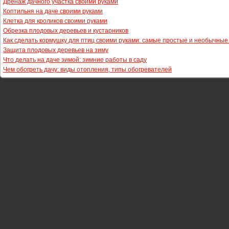
Дренаж дачного участка своими руками
Коптильня на даче своими руками
Клетка для кроликов своими руками
Обрезка плодовых деревьев и кустарников
Как сделать кормушку для птиц своими руками: самые простые и необычны
Защита плодовых деревьев на зиму
Что делать на даче зимой: зимние работы в саду
Чем обогреть дачу: виды отопления, типы обогревателей