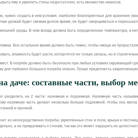
ырыть яму и укрепить стены недостаточно, есть множество нюансов.
, нужно создать в нем условия, наиболее благоприятные для хранения овощ
учае урожай будет свежим долгое время, не будет сморщиваться и пересыхать
нешней среды. В нем всегда должна быть определенная температура, в него
еловека. Все остальное время должно быть темно, чтобы овощи не прорастали
вать, влажность будет расти, испортятся не только запасы, но и строительн
х мест. В погребе должно быть безопасно при любых условиях окружающей с
ку для глубокого большого погреба опасно. Лучше предпочесть закрепленну
на даче: составные части, выбор м
о разделить на 2 части: наземная и подземная. Наземную часть называю
му наземную часть делают несколько больше подземной, чтобы она могла 
етичной и прочной.
оит из непосредственно погреба, укрепленных стен и пола, крыши и лестниц
ельно, а не прикручивать к стенам, так как это может нарушить их целостнос