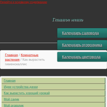
Перейти к основному содержанию
Главное меню
Календарь садовода
Календарь огородника
Главная
/
Комнатные
Календарь цветовода
растения
/ Как вырастить
гименокаллис
Главная
Идеи устройства дачки
Как вырастить хороший урожай
Мой садик
Мой огородик