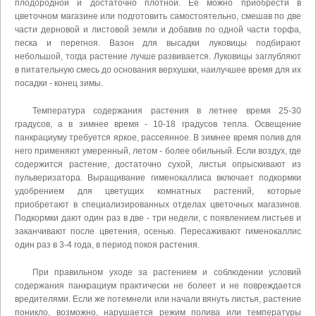
плодородной и достаточно плотной. Её можно приобрести в
цветочном магазине или подготовить самостоятельно, смешав по две
части дерновой и листовой земли и добавив по одной части торфа,
песка и перегноя. Вазон для высадки луковицы подбирают
небольшой, тогда растение лучше развивается. Луковицы заглубляют
в питательную смесь до основания верхушки, наилучшее время для их
посадки - конец зимы.
Температура содержания растения в летнее время 25-30
градусов, а в зимнее время - 10-18 градусов тепла. Освещение
панкрациуму требуется яркое, рассеянное. В зимнее время полив для
него применяют умеренный, летом - более обильный. Если воздух, где
содержится растение, достаточно сухой, листья опрыскивают из
пульверизатора. Выращивание гименокаллиса включает подкормки
удобрением для цветущих комнатных растений, которые
приобретают в специализированных отделах цветочных магазинов.
Подкормки дают один раз в две - три недели, с появлением листьев и
заканчивают после цветения, осенью. Пересаживают гименокаллис
один раз в 3-4 года, в период покоя растения.
При правильном уходе за растением и соблюдении условий
содержания панкрациум практически не болеет и не повреждается
вредителями. Если же потемнели или начали вянуть листья, растение
поникло, возможно, нарушается режим полива или температуры