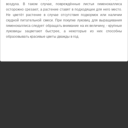
воздуха. В таком случае, повреждённые листья гименокаллиса
осторожно срезают, а растение ставят в подходящее для него место.
Не цветёт растение в случае отсутствия подкормок или наличии
скудной питательной смеси. При покупке луковиц для выращивания
гименокаллиса следует обращать внимание на их величину, - крупные
луковицы зацветают быстрее, а некоторые из них способны
образовывать красивые цветы дважды в год.