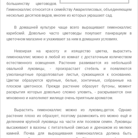
большинству цветоводов.
Гименокаллис относится к семейству Амариллисовых, объединяющем
несколько десятков видов, многие из которых украшают сад.
В домашней культуре чаще всего выращивают гименокаллис
карибский. Довольно часто цветоводы покупают панкрациум в
цветочном магазине и ухаживают за ним в домашних условиях.
Невзирая на красоту и изящество цветка, вырастить
гименокаллис можно в любой из комнат с достаточным количеством
естественного освещения. Растение развивается из небольшой
овальной луковицы, - произрастает стебель и появляются
узколанцетные продолговатые листья, сужающиеся к основанию.
Цветки образуются крупные, белые, зонтичные, собранные на
плоском цветоносе. Прежде растение образует бутоны, момент
раскрытия которых довольно сложно уловить, - раскрываются они
мгновенно и наполняют жилище очень приятным ароматом.
Вырастить гименокаллис можно из луковиц-деток. Однако
растение плохо их образует, поэтому размножить его можно ещё и
делением крупной луковицы на части или посевом семян. Луковицы
высаживают в вазоны с питательной смесью и дренажом из мелких
камней. Почва для выращивания гименокаллиса должна быть