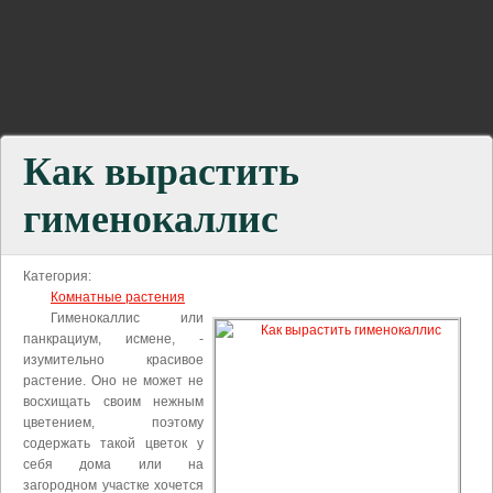
Как вырастить
гименокаллис
Категория:
Комнатные растения
Гименокаллис или
панкрациум, исмене, -
изумительно красивое
растение. Оно не может не
восхищать своим нежным
цветением, поэтому
содержать такой цветок у
себя дома или на
загородном участке хочется