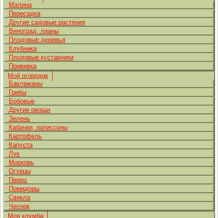
Малина
Пересадка
Другие садовые растения
Виноград, лианы
Плодовые деревья
Клубника
Плодовые кустарники
Прививка
Мой огородик
Баклажаны
Грибы
Бобовые
Другие овощи
Зелень
Кабачки, патиссоны
Картофель
Капуста
Лук
Морковь
Огурцы
Перец
Помидоры
Свекла
Чеснок
Моя клумба