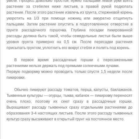
увяли. Процесс довольно простой: нужно пальцами левой руки взять
растение за стебелек ниже листьев, а правой рукой подкопать
растение. После этого растение извлечь из грунта, стержневой корень
укоротить на 1/3 при помощи ножниц или аккуратно отщипнуть
пальцами. Затем растение опустить в подготовленное отверстие в
грунте рассадочного горшочка. Глубина посадки пикированной
рассады должна быть такой, чтобы семядольные листья были выше
уровня грунта примерно на 0,5 см. После пересадки растения
присыпать грунтом, уплотнить его вокруг стебля и полить под корень.
В первое время рассадочные горшки с пересаженными
растениями нельзя держать под прямыми солнечными лучами.
Первую подкормку можно проводить только спустя 1,5 недели после
пикировки.
Обычно пикируют рассаду томатов, перца, капусты, баклажанов.
Тыквенные культуры — огурцы, тыква, кабачок — пикировку переносят
очень плохо, поэтому их сеют сразу в рассадочные горшки.
Выращивают рассаду тыквенных сразу отдельными растениями до
образования 3-4 настоящих листьев. После этого рассаду тыквенных
культур сразу высаживают в открытый грунт на постоянное место.