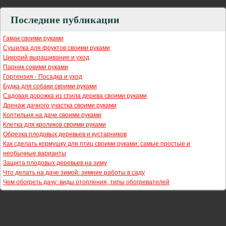
Последние публикации
Гамак своими руками
Сушилка для фруктов своими руками
Цикорий выращивание и уход
Парник совими руками
Гортензия - Посадка и уход
Будка для собаки своими руками
Садовая дорожка из спила дерева своими руками
Дренаж дачного участка своими руками
Коптильня на даче своими руками
Клетка для кроликов своими руками
Обрезка плодовых деревьев и кустарников
Как сделать кормушку для птиц своими руками: самые простые и
необычные варианты
Защита плодовых деревьев на зиму
Что делать на даче зимой: зимние работы в саду
Чем обогреть дачу: виды отопления, типы обогревателей