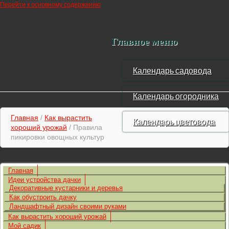
Перейти к основному содержанию
Главное меню
Календарь садовода
Календарь огородника
Главная
/
Как вырастить
Календарь цветовода
хороший урожай
/ Правила
пикировки овощных культур
Главная
Идеи устройства дачки
Декоративные кустарники и деревья
Как обустроить дачку
Ландшафтный дизайн своими руками
Как вырастить хороший урожай
Мой садик