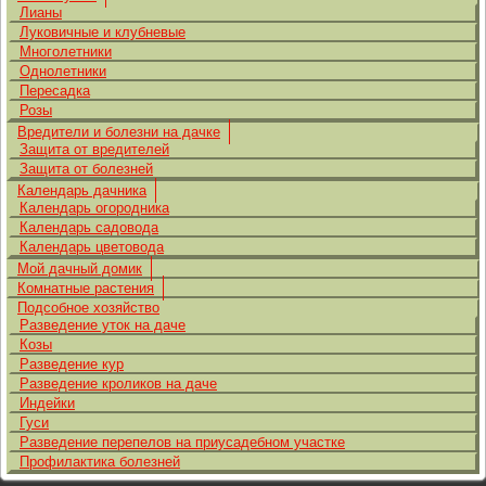
Лианы
Луковичные и клубневые
Многолетники
Однолетники
Пересадка
Розы
Вредители и болезни на дачке
Защита от вредителей
Защита от болезней
Календарь дачника
Календарь огородника
Календарь садовода
Календарь цветовода
Мой дачный домик
Комнатные растения
Подсобное хозяйство
Разведение уток на даче
Козы
Разведение кур
Разведение кроликов на даче
Индейки
Гуси
Разведение перепелов на приусадебном участке
Профилактика болезней