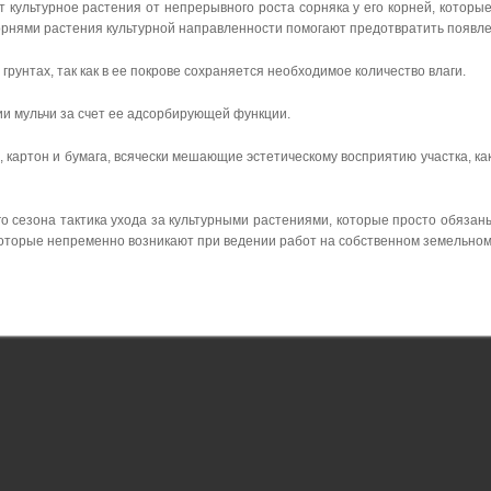
культурное растения от непрерывного роста сорняка у его корней, которые
орнями растения культурной направленности помогают предотвратить появле
грунтах, так как в ее покрове сохраняется необходимое количество влаги.
ии мульчи за счет ее адсорбирующей функции.
, картон и бумага, всячески мешающие эстетическому восприятию участка, ка
го сезона тактика ухода за культурными растениями, которые просто обязан
которые непременно возникают при ведении работ на собственном земельном 