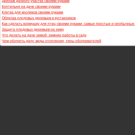
Дренаж дачного участка своими руками
Коптильня на даче своими руками
Клетка для кроликов своими руками
Обрезка плодовых деревьев и кустарников
Как сделать кормушку для птиц своими руками: самые простые и необычны
Защита плодовых деревьев на зиму
Что делать на даче зимой: зимние работы в саду
Чем обогреть дачу: виды отопления, типы обогревателей