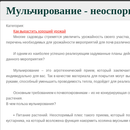
Мульчирование - неоспор
Категория:
Как вырастить хороший урожай
Многие садоводы стремятся увеличить урожайность своего участка
перечень необходимых для урожайности мероприятий для почв различно
И одним из наиболее успешно реализующим задуманные планы дейст
данного мероприятия?
Мульчирование – это агротехнический прием, который заключа
индивидуально для вас. Так в качестве материала для покрытия могут в
руками, способный уменьшить проводимость тепла, подойдет для реализа
Основным требованием к почвопокровникам – их не конкурирующая с
растения.
В чем польза мульчирования?
• Питание растений. Неоспоримый плюс такого приема, который по
кустарника, на который возложена функция накормить хозяина вкусными я