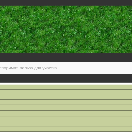
споримая польза для участка