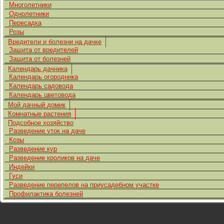
Многолетники
Однолетники
Пересадка
Розы
Вредители и болезни на дачке
Защита от вредителей
Защита от болезней
Календарь дачника
Календарь огородника
Календарь садовода
Календарь цветовода
Мой дачный домик
Комнатные растения
Подсобное хозяйство
Разведение уток на даче
Козы
Разведение кур
Разведение кроликов на даче
Индейки
Гуси
Разведение перепелов на приусадебном участке
Профилактика болезней