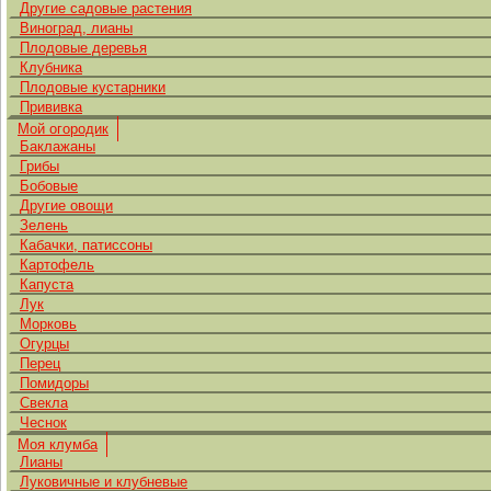
Другие садовые растения
Виноград, лианы
Плодовые деревья
Клубника
Плодовые кустарники
Прививка
Мой огородик
Баклажаны
Грибы
Бобовые
Другие овощи
Зелень
Кабачки, патиссоны
Картофель
Капуста
Лук
Морковь
Огурцы
Перец
Помидоры
Свекла
Чеснок
Моя клумба
Лианы
Луковичные и клубневые