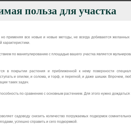
имая польза для участка
, но применяя все новые и новые методы, не всегда добиваются желанных р
й характеристики.
вием по манипулированию с площадью вашего участка является мульчирован
ется в покрытии растения и приближенной к нему поверхности специал
ыступать и опилки, и солома, и торф, и перегной, и даже шишки. Впрочем, л
ции таких задач.
пособность по сравнению с основным растением. Для этого нужно дождаться
зволяет садоводу снизить количество погружаемых подкормок сомнительног
годами, успешно справить и сего подкормкой.