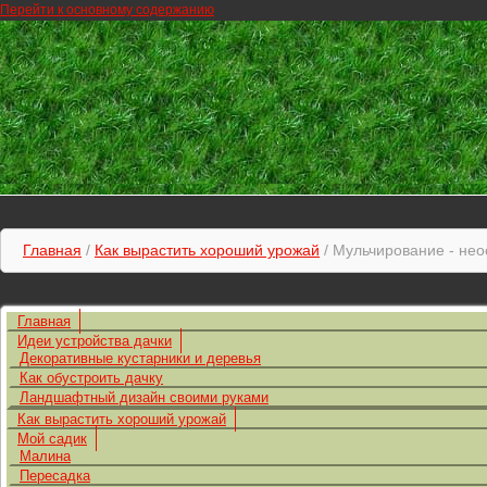
Перейти к основному содержанию
Главная
/
Как вырастить хороший урожай
/ Мульчирование - нео
Главная
Идеи устройства дачки
Декоративные кустарники и деревья
Как обустроить дачку
Ландшафтный дизайн своими руками
Как вырастить хороший урожай
Мой садик
Малина
Пересадка