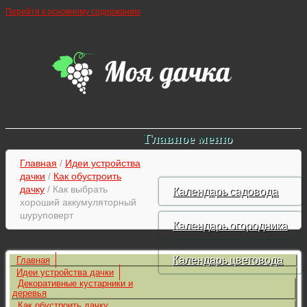
Перейти к основному содержанию
Главное меню
Главная
/
Идеи устройства
дачки
/
Как обустроить
дачку
/ Как выбрать
Календарь садовода
хороший аккумуляторный
шуруповерт
Календарь огородника
Календарь цветовода
Главная
Идеи устройства дачки
Декоративные кустарники и
деревья
Как обустроить дачку