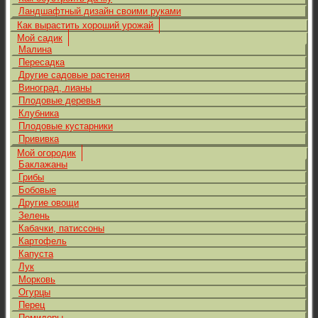
Ландшафтный дизайн своими руками
Как вырастить хороший урожай
Мой садик
Малина
Пересадка
Другие садовые растения
Виноград, лианы
Плодовые деревья
Клубника
Плодовые кустарники
Прививка
Мой огородик
Баклажаны
Грибы
Бобовые
Другие овощи
Зелень
Кабачки, патиссоны
Картофель
Капуста
Лук
Морковь
Огурцы
Перец
Помидоры