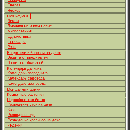
Свекла
Чеснок
Моя клумба
Лианы
Луковичные и клубневые
Многолетники
Однолетники
Пересадка
Розы
Вредители и болезни на дачке
Защита от вредителей
Защита от болезней
Календарь дачника
Календарь огородника
Календарь садовода
Календарь цветовода
Мой дачный домик
Комнатные растения
Подсобное хозяйство
Разведение уток на даче
Козы
Разведение кур
Разведение кроликов на даче
Индейки