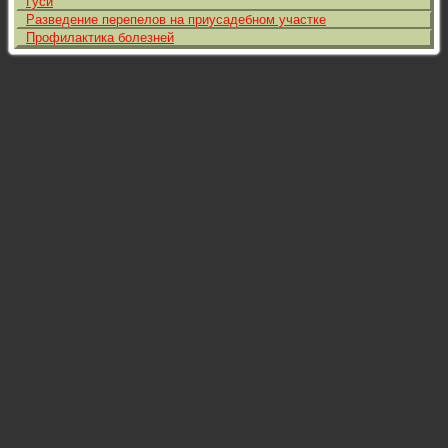
Гуси
Разведение перепелов на приусадебном участке
Профилактика болезней