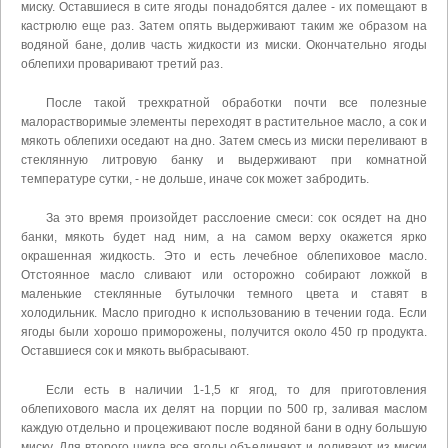
миску. Оставшиеся в сите ягоды понадобятся далее - их помещают в
кастрюлю еще раз. Затем опять выдерживают таким же образом на
водяной бане, долив часть жидкости из миски. Окончательно ягоды
облепихи проваривают третий раз.
После такой трехкратной обработки почти все полезные
малорастворимые элементы переходят в растительное масло, а сок и
мякоть облепихи оседают на дно. Затем смесь из миски переливают в
стеклянную литровую банку и выдерживают при комнатной
температуре сутки, - не дольше, иначе сок может забродить.
За это время произойдет расслоение смеси: сок осядет на дно
банки, мякоть будет над ним, а на самом верху окажется ярко
окрашенная жидкость. Это и есть лечебное облепиховое масло.
Отстоянное масло сливают или осторожно собирают ложкой в
маленькие стеклянные бутылочки темного цвета и ставят в
холодильник. Масло пригодно к использованию в течении года. Если
ягоды были хорошо приморожены, получится около 450 гр продукта.
Оставшиеся сок и мякоть выбрасывают.
Если есть в наличии 1-1,5 кг ягод, то для приготовления
облепихового масла их делят на порции по 500 гр, заливая маслом
каждую отдельно и процеживают после водяной бани в одну большую
миску. Для второго цикла все ягоды объединяют и доливают из миски