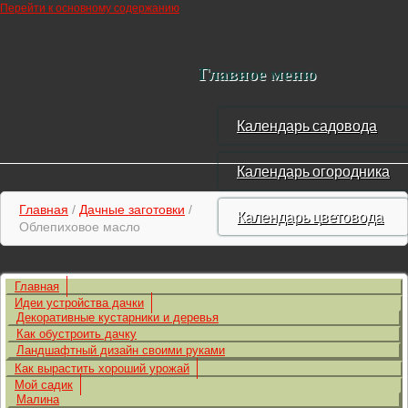
Перейти к основному содержанию
Главное меню
Календарь садовода
Календарь огородника
Главная
/
Дачные заготовки
/
Календарь цветовода
Облепиховое масло
Главная
Идеи устройства дачки
Декоративные кустарники и деревья
Как обустроить дачку
Ландшафтный дизайн своими руками
Как вырастить хороший урожай
Мой садик
Малина