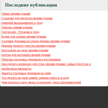
Последние публикации
Гамак своими руками
Сушилка для фруктов своими руками
Цикорий выращивание и уход
Парник совими руками
Гортензия - Посадка и уход
Будка для собаки своими руками
Садовая дорожка из спила дерева своими руками
Дренаж дачного участка своими руками
Коптильня на даче своими руками
Клетка для кроликов своими руками
Обрезка плодовых деревьев и кустарников
Как сделать кормушку для птиц своими руками: самые простые и
необычные варианты
Защита плодовых деревьев на зиму
Что делать на даче зимой: зимние работы в саду
Чем обогреть дачу: виды отопления, типы обогревателей