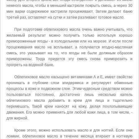
немного масла, чтобы в меньшей кастрюле покрыть смесь, а через 30
мин варки содержимое кастрюли процеживают. Затем делают баню
третий раз, оставляют на сутки и затем разливают готовое масло.
При подготовке облепихового масла очень важно учитывать, что
желаемый результат можно получить только используя хорошо
примороженные ягоды - в холодильнике или на морозе. И если после
процеживания масло не всплывает, а получается ягодно-масляная
смесь, это указывает на то, что ягоды не были должным образом
приморожены. Тогда придется эту смесь снова приморозить и
прогреть на водяной бане.
Облепиховое масло насыщено витаминами А и Е, имеет свойство
проникать в глубокие слои эпидермиса и регулирует обменные
процессы в коже и подкожном слое. Этим чудесным средством можно
пользоваться постоянно, достаточно лишь несколько капель
облепихового масла добавить в крем для лица и тщательно
перемешать. Такой крем наносят на кожу, делая похлопывающие
движения. Его можно применять для любой кожи лица, в том числе, -
для жирной.
Кроме этого, можно использовать масло и для ногтей. Если они
ломкие, облепиховое масло в течение месяца втирают в ногтевую