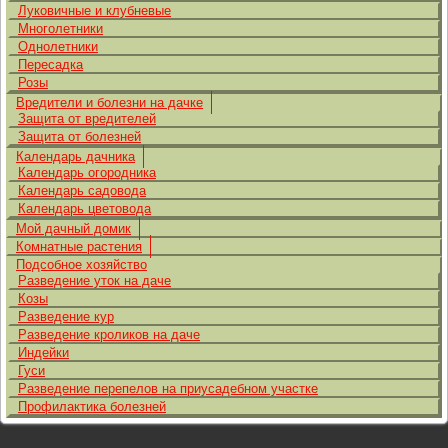
Луковичные и клубневые
Многолетники
Однолетники
Пересадка
Розы
Вредители и болезни на дачке
Защита от вредителей
Защита от болезней
Календарь дачника
Календарь огородника
Календарь садовода
Календарь цветовода
Мой дачный домик
Комнатные растения
Подсобное хозяйство
Разведение уток на даче
Козы
Разведение кур
Разведение кроликов на даче
Индейки
Гуси
Разведение перепелов на приусадебном участке
Профилактика болезней