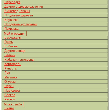
Пересадка
Другие садовые растения
Виноград, лианы
Плодовые деревья
Клубника
Плодовые кустарники
Прививка
Мой огородик
Баклажаны
Грибы
Бобовые
Другие овощи
Зелень
Кабачки, патиссоны
Картофель
Капуста
Лук
Морковь
Огурцы
Перец
Помидоры
Свекла
Чеснок
Моя клумба
Лианы