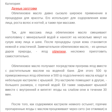
Категория:
Дачные заготовки
Облепиховое масло давно сыскало широкое применение в
процедурах для красоты. Его используют для оздоровления кожи
лица, роста волос и ногтей, а также при массаже.
Так, для массажа лица облепиховое масло смешивают
наполовину с минеральной водой и наносят на несколько минут на
сухую кожу лица и шею. После процедуры сухая кожа становится
нежной и эластичной. Замечательное облепиховое масло, - из ценных
даров природы, - ягод
облепихи
, несложно приготовить
самостоятельно.
Облепиховое масло получают посредством прогрева ягод вместе
с растительным маслом на водяной бане. Для этого 500 гр
примороженных ягод облепихи и 500 гр подсолнечного масла кладут в
небольшую кастрюлю с крышкой. Эту кастрюлю помещают в другую, -
большего размера, с горячей водой. Её также закрывают крышкой
вместе с внутренней и кипятят ягоды на слабом огне в течении 30
мин.
После того, как содержимое кастрюли немного остынет, горячие
пропаренные ягоды с маслом процеживают через сито (не отжимая) в